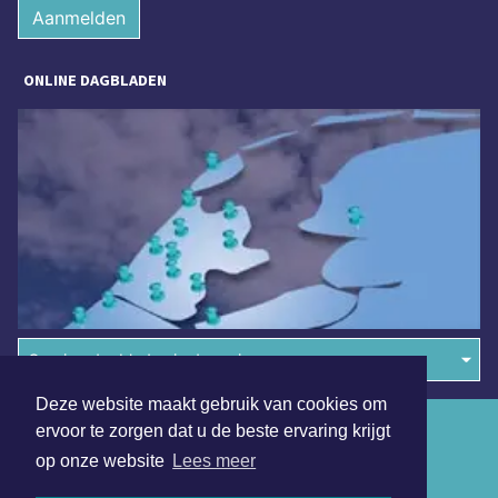
Aanmelden
ONLINE DAGBLADEN
Overige dagbladen in de regio
Deze website maakt gebruik van cookies om
Algemene voorwaarden
ervoor te zorgen dat u de beste ervaring krijgt
op onze website
Lees meer
Disclaimer