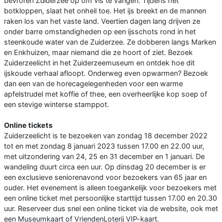
bevroren Zuiderzee op om vis te vangen. Tijdens het
botkloppen, slaat het onheil toe. Het ijs breekt en de mannen
raken los van het vaste land. Veertien dagen lang drijven ze
onder barre omstandigheden op een ijsschots rond in het
steenkoude water van de Zuiderzee. Ze dobberen langs Marken
en Enkhuizen, maar niemand die ze hoort of ziet. Bezoek
Zuiderzeelicht in het Zuiderzeemuseum en ontdek hoe dit
ijskoude verhaal afloopt. Onderweg even opwarmen? Bezoek
dan een van de horecagelegenheden voor een warme
apfelstrudel met koffie of thee, een overheerlijke kop soep of
een stevige winterse stamppot.
Online tickets
Zuiderzeelicht is te bezoeken van zondag 18 december 2022
tot en met zondag 8 januari 2023 tussen 17.00 en 22.00 uur,
met uitzondering van 24, 25 en 31 december en 1 januari. De
wandeling duurt circa een uur. Op dinsdag 20 december is er
een exclusieve seniorenavond voor bezoekers van 65 jaar en
ouder. Het evenement is alleen toegankelijk voor bezoekers met
een online ticket met persoonlijke starttijd tussen 17.00 en 20.30
uur. Reserveer dus snel een online ticket via de website, ook met
een Museumkaart of VriendenLoterij VIP-kaart.