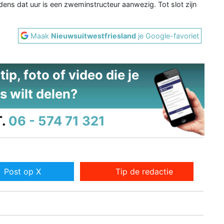
dens dat uur is een zweminstructeur aanwezig. Tot slot zijn
Maak
Nieuwsuitwestfriesland
je Google-favoriet
ip, foto of video die je
s wilt delen?
.
06 - 574 71 321
Post op X
Tip de redactie