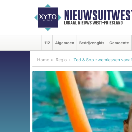
NIEUWSUITWEST
lokaal nieuws west-friesland
112
Algemeen
Bedrijvengids
Gemeente
Home
Regio
Zed & Sop zwemlessen vanaf