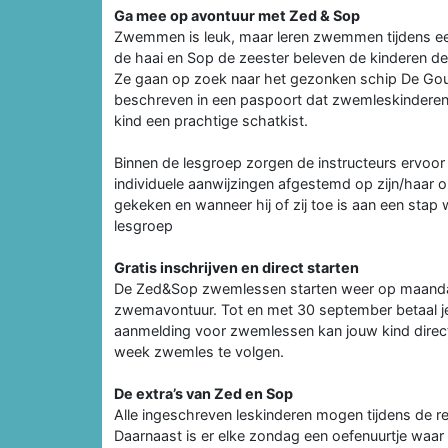
Ga mee op avontuur met Zed & Sop
Zwemmen is leuk, maar leren zwemmen tijdens ee
de haai en Sop de zeester beleven de kinderen d
Ze gaan op zoek naar het gezonken schip De Goud
beschreven in een paspoort dat zwemleskinderen k
kind een prachtige schatkist.
Binnen de lesgroep zorgen de instructeurs ervoor
individuele aanwijzingen afgestemd op zijn/haar o
gekeken en wanneer hij of zij toe is aan een sta
lesgroep
Gratis inschrijven en direct starten
De Zed&Sop zwemlessen starten weer op maandag 
zwemavontuur. Tot en met 30 september betaal je 
aanmelding voor zwemlessen kan jouw kind direct 
week zwemles te volgen.
De extra’s van Zed en Sop
Alle ingeschreven leskinderen mogen tijdens de r
Daarnaast is er elke zondag een oefenuurtje wa