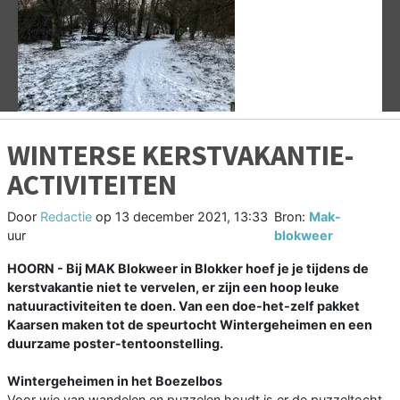
Vorige
V
WINTERSE KERSTVAKANTIE-
ACTIVITEITEN
Door
Redactie
op
13 december 2021, 13:33
Bron:
Mak-
uur
blokweer
HOORN - Bij MAK Blokweer in Blokker hoef je je tijdens de
kerstvakantie niet te vervelen, er zijn een hoop leuke
natuuractiviteiten te doen. Van een doe-het-zelf pakket
Kaarsen maken tot de speurtocht Wintergeheimen en een
duurzame poster-tentoonstelling.
Wintergeheimen in het Boezelbos
Voor wie van wandelen en puzzelen houdt is er de puzzeltocht