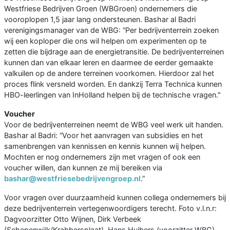
Westfriese Bedrijven Groen (WBGroen) ondernemers die
vooroplopen 1,5 jaar lang ondersteunen. Bashar al Badri
verenigingsmanager van de WBG: “Per bedrijventerrein zoeken
wij een koploper die ons wil helpen om experimenten op te
zetten die bijdrage aan de energietransitie. De bedrijventerreinen
kunnen dan van elkaar leren en daarmee de eerder gemaakte
valkuilen op de andere terreinen voorkomen. Hierdoor zal het
proces flink versneld worden. En dankzij Terra Technica kunnen
HBO-leerlingen van InHolland helpen bij de technische vragen."
Voucher
Voor de bedrijventerreinen neemt de WBG veel werk uit handen.
Bashar al Badri: “Voor het aanvragen van subsidies en het
samenbrengen van kennissen en kennis kunnen wij helpen.
Mochten er nog ondernemers zijn met vragen of ook een
voucher willen, dan kunnen ze mij bereiken via
bashar@westfriesebedrijvengroep.nl
.”
Voor vragen over duurzaamheid kunnen collega ondernemers bij
deze bedrijventerrein vertegenwoordigers terecht. Foto v.l.n.r:
Dagvoorzitter Otto Wijnen, Dirk Verbeek
(Schepenwijk/Krabbersplaat), Hans Huibers (voorzitter WBG),