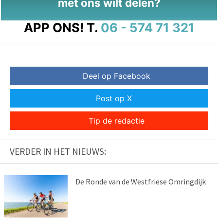
met ons wilt delen?
APP ONS!
T.
06 - 574 71 321
Deel op Facebook
Post op X
Tip de redactie
VERDER IN HET NIEUWS:
De Ronde van de Westfriese Omringdijk