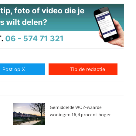
ip, foto of video die je
s wilt delen?
.
06 - 574 71 321
Post op X
Tip de redactie
Gemiddelde WOZ-waarde
woningen 16,4 procent hoger