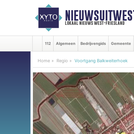
NIEUWSUITWEST
lokaal nieuws west-friesland
112
Algemeen
Bedrijvengids
Gemeente
Home
Regio
Voortgang Balkweiterhoek