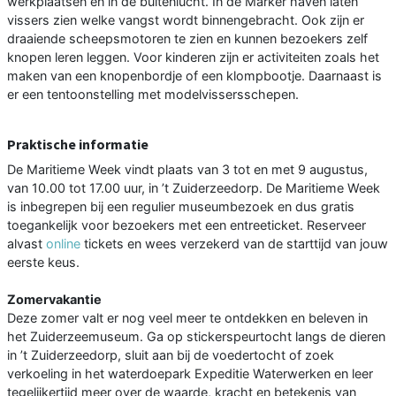
werkplaatsen en in de buitenlucht. In de Marker haven laten
vissers zien welke vangst wordt binnengebracht. Ook zijn er
draaiende scheepsmotoren te zien en kunnen bezoekers zelf
knopen leren leggen. Voor kinderen zijn er activiteiten zoals het
maken van een knopenbordje of een klompbootje. Daarnaast is
er een tentoonstelling met modelvissersschepen.
Praktische informatie
De Maritieme Week vindt plaats van 3 tot en met 9 augustus,
van 10.00 tot 17.00 uur, in ’t Zuiderzeedorp. De Maritieme Week
is inbegrepen bij een regulier museumbezoek en dus gratis
toegankelijk voor bezoekers met een entreeticket. Reserveer
alvast
online
tickets en wees verzekerd van de starttijd van jouw
eerste keus.
Zomervakantie
Deze zomer valt er nog veel meer te ontdekken en beleven in
het Zuiderzeemuseum. Ga op stickerspeurtocht langs de dieren
in ’t Zuiderzeedorp, sluit aan bij de voedertocht of zoek
verkoeling in het waterdoepark Expeditie Waterwerken en leer
tegelijkertijd meer over de waarde, kracht en betekenis van