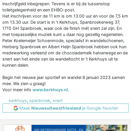
inschrijfgeld inbegrepen. Tevens is er bij de tussenstop
toiletgelegenheid en een EHBO-post.
Het inschrijven voor de 11 km is om 13.00 uur en voor de 7,5 km
om 13.30 uur. De start is in ’t Kerkhuys, Spanbroekerweg 37,
1715 GH Spanbroek, waar ook de finish mét snert zal zijn. En
met toepasselijke muziek kunt u daar nog gezellig nagenieten.
Peter Koelemeijer Schoenmode, specialist in wandelschoenen,
Herberg Spanbroek en Albert Heijn Spanbroek hebben ook hun
medewerking verleend om de chocolademelk halverwege en de
snert aan het einde van de wandeltocht in ’t Kerkhuys uit te
kunnen delen.
Begin het nieuwe jaar sportief en wandel 8 januari 2023 samen
mee. We zien u graag!
Voor meer info
www.kerkhuys.nl
.
kerkhuys
,
spanbroek
,
snert
Maak
Nieuwsuitwestfriesland
je Google-favoriet