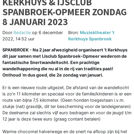
KERKHUYS & IJSCLUB
SPANBROEK-OPMEER ZONDAG
8 JANUARI 2023
Door
Redactie
op
6 december
Bron:
Muziektheater 't
2022, 14:52 uur
Kerkhuys Spanbroek
SPANBROEK - Na 2 jaar afwezigheid organiseert ’t Kerkhuys
dit jaar samen met IJsclub Spanbroek-Opmeer wederom de
fantastische Snertwandeltocht. Een prachtige
wandelhappening die nu al in de rij van tradities past!
Onthoud ‘m dus goed, die 2e zondag van januari.
Er is een nieuwe route uitgezet. De afstand van de wandeltocht
is zo’n 11 kilometer en speciaal voor de familie/kinderen is er een
route van bijna 7,5 kilometer. (Geen honden toegestaan i.v.m.
stukje (nat) grasdijk, dit ter bescherming voor de landeigenaren)
De deelname zal slechts vijf euro bedragen en voor de jeugd t/m
12 jaar is deze twee euro (graag contant betalen)
Warme chocomel halverwege en de snert na afloop zijn bij het