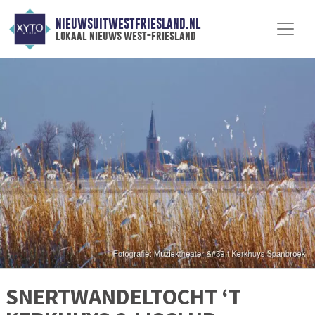
NIEUWSUITWESTFRIESLAND.NL
lokaal nieuws west-friesland
SNERTWANDELTOCHT ‘T