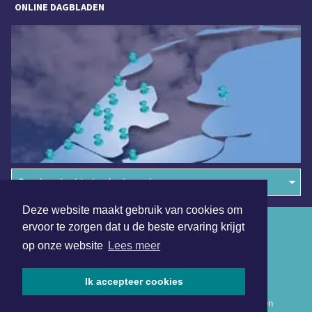
ONLINE DAGBLADEN
Overige dagbladen in de regio
Deze website maakt gebruik van cookies om
Algemene voorwaarden
ervoor te zorgen dat u de beste ervaring krijgt
op onze website
Lees meer
Disclaimer
Privacy Statement
Ik accepteer cookies
Copyright (c) 2026 | Nieuwsuitwestfriesland.nl - Alle rechten