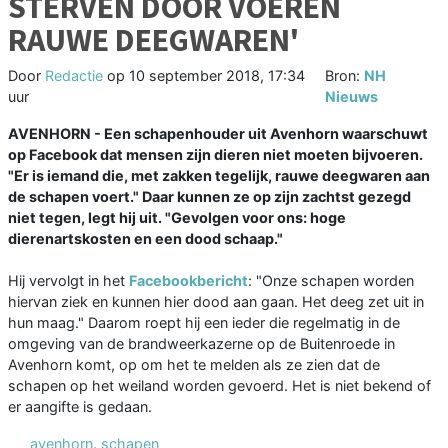
STERVEN DOOR VOEREN
RAUWE DEEGWAREN'
Door
Redactie
op
10 september 2018, 17:34
Bron:
NH
uur
Nieuws
AVENHORN - Een schapenhouder uit Avenhorn waarschuwt
op Facebook dat mensen zijn dieren niet moeten bijvoeren.
"Er is iemand die, met zakken tegelijk, rauwe deegwaren aan
de schapen voert." Daar kunnen ze op zijn zachtst gezegd
niet tegen, legt hij uit. "Gevolgen voor ons: hoge
dierenartskosten en een dood schaap."
Hij vervolgt in het
Facebookbericht
: "Onze schapen worden
hiervan ziek en kunnen hier dood aan gaan. Het deeg zet uit in
hun maag." Daarom roept hij een ieder die regelmatig in de
omgeving van de brandweerkazerne op de Buitenroede in
Avenhorn komt, op om het te melden als ze zien dat de
schapen op het weiland worden gevoerd. Het is niet bekend of
er aangifte is gedaan.
avenhorn
,
schapen