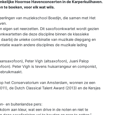
gankelijke Hoornse Havenconcerten in de Karperkuilhaven.
te boeken, voor elk wat wils.
leerlingen van muziekschool Boedijn, die samen met Het
ven.
n eigen set neerzetten. Dit saxofoonkwartet wordt gezien
nkwartetten die deze discipline binnen de klassieke
s daarbij de unieke combinatie van muzikale diepgang en
tatie waarin andere disciplines de muzikale lading
aansaxofoon), Peter Vigh (altsaxofoon), Juani Palop
foon). Peter Vigh is tevens huisarrangeur en componist,
gebruikmaakt.
p op het Conservatorium van Amsterdam, wonnen ze een
1), de Dutch Classical Talent Award (2013) en de Kersjes
en- en buitenlandse pers:
kdom aan kleur, wat een drive in de noten en niet te
 deze saxofonisten vol te houden en neer te zetten.”