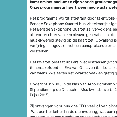
komt om het podium te zijn voor de gratis toe
Onze programmeur heeft weer mooie acts weten 
Het programma wordt afgetrapt door talentvolle 
Berlage Saxophone Quartet hun visitekaartje afge
Het Berlage Saxophone Quartet zal vervolgens ee
als voorvechter van een nieuwe generatie saxofoo
muziekwereld stevig op de kaart zet. Opvallend i
verfijning, aangevuld met een aansprekende presen
versterken.
Het kwartet bestaat uit Lars Niederstrasser (sopr
(tenorsaxofoon) en Eva van Grinsven (baritonsaxo
van wiens kwaliteiten het kwartet vaak en gretig 
Opgericht in 2008 in de klas van Arno Bornkam
Stipendium op de Deutscher Musikwettbewerb (201
Prijs (2015).
Zij ontvangen voor hun drie CD’s veel lof van binn
“Wat een helderheid in de stemvoering, wat een rij
vergeten, wat een prachtige spanningsboog weten