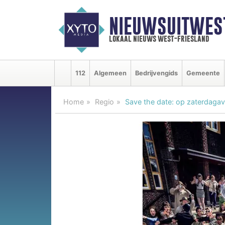
NIEUWSUITWEST
lokaal nieuws west-friesland
112
Algemeen
Bedrijvengids
Gemeente
Home
Regio
Save the date: op zaterdaga