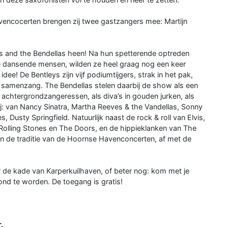
vencocerten brengen zij twee gastzangers mee: Martijn
ys and the Bendellas heen! Na hun spetterende optreden
je dansende mensen, wilden ze heel graag nog een keer
ee! De Bentleys zijn vijf podiumtijgers, strak in het pak,
 samenzang. The Bendellas stelen daarbij de show als een
achtergrondzangeressen, als diva’s in gouden jurken, als
ij: van Nancy Sinatra, Martha Reeves & the Vandellas, Sonny
Dusty Springfield. Natuurlijk naast de rock & roll van Elvis,
Rolling Stones en The Doors, en de hippieklanken van The
 in de traditie van de Hoornse Havenconcerten, af met de
r de kade van Karperkuilhaven, of beter nog: kom met je
vond te worden. De toegang is gratis!
.