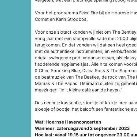
Voor het programma Feier-Fire bij de Hoornse Ha
Cornet en Karin Stroobos.
Voor onze slotact konden wij niet om The Bentle
vorig jaar met een stampvolle kade met 2000 bli
terugkomen. En dat vonden wij dat een heel goed id
met de authentieke instrumenten, en verbluffende
drietal swingende podiumdanseressen, als classy 
fladderende hippiemeisjes. Alle hits komen voorb
& Cher, Shocking Blue, Diana Ross & The Supremes, 
de beatmuziek van The Beatles, de rock van The 
Mamas & The Papas. Uiteraard sluiten zij, geheel
meezinger: "In 't kleine café aan de haven."
Dus neem je kussentje, stoeltje of krukje mee naa
sloepje of bootje, het belooft een fantastische a
Wat: Hoornse Havenconcerten
Wanneer: zaterdagavond 2 september 2023
Hoe laat: vanaf 19.15 uur tot ongeveer 23.00 uur