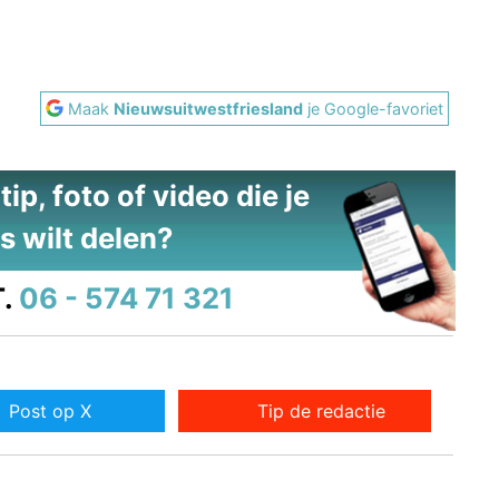
Maak
Nieuwsuitwestfriesland
je Google-favoriet
ip, foto of video die je
s wilt delen?
.
06 - 574 71 321
Post op X
Tip de redactie