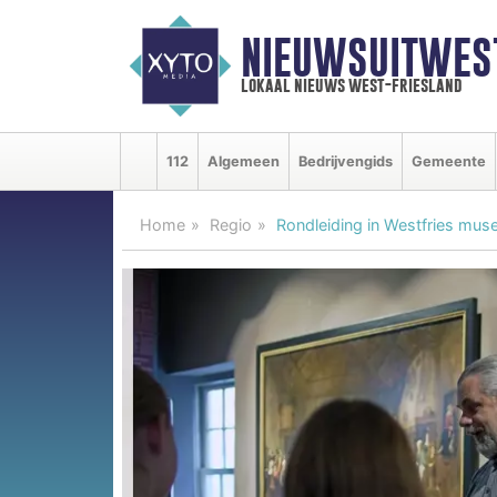
NIEUWSUITWEST
lokaal nieuws west-friesland
112
Algemeen
Bedrijvengids
Gemeente
Home
Regio
Rondleiding in Westfries mus