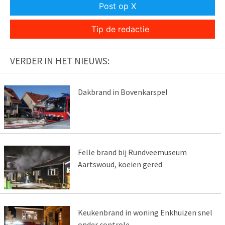
Post op X
Tip de redactie
VERDER IN HET NIEUWS:
Dakbrand in Bovenkarspel
Felle brand bij Rundveemuseum
Aartswoud, koeien gered
Keukenbrand in woning Enkhuizen snel
onder controle