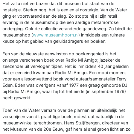
Het zal u niet verbazen dat dit museum bol staat van de
nostalgie. Sterker nog, het is een en al nostalgie. Van de Water
ging er voortvarend aan de slag. Zo stopte hij al zijn retail
ervaring in de museumshop die een aardige metamorfose
onderging. Ook de collectie veranderde gaandeweg. Zo biedt de
museumshop (
www.museumhoorn.nl
) inmiddels een ruimere
keuze op het gebied van geluidsdragers en boeken.
Een van de nieuwste aanwinsten op boekengebied is het
onlangs verschenen boek over Radio Mi Amigo; jazeker de
zeezender uit vervlogen tijden. Het is inmiddels 40 jaar geleden
dat er een eind kwam aan Radio Mi Amigo. Een mooi moment
voor een allesomvattend boek vond auteur/samensteller Ferry
Eden. Eden was overigens vanaf 1977 een graag gehoorde DJ
bij Radio Mi Amigo, waar hij tot het einde (in september 1979)
heeft gewerkt.
Toen Van de Water vernam over de plannen en uiteindelijk het
verschijnen van dit prachtige boek, móest dat natuurlijk in de
museumwinkel terechtkomen. Hans Stuijfbergen, directeur van
het Museum van de 20e Eeuw, gaf hem al snel groen licht en zo