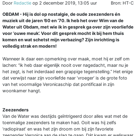
Door
Redactie
op
2 december 2019, 13:05 uur
Bron: HT-C
OBDAM - Hij is dol op nostalgie, de oude zeezenders én
muziek uit de jaren ’60 en ’70. Ik heb het over Wim van de
Water uit Obdam, met wie ik in gesprek ga over zijn voorliefde
voor ‘ouwe meuk’. Voor dit gesprek mocht ik bij hem thuis
komen en wat schetst mijn verbazing? Zijn inrichting is
volledig strak en modern!
Wanneer ik daar een opmerking over maak, moet hij er zelf om
lachen: “ik heb daar eigenlijk nooit over nagedacht, maar nu je
het zegt, is het inderdaad een grappige tegenstelling.” Het enige
dat verwijst naar zijn voorliefde naar ‘vroeger’ is de grote foto
van het voormalige Veronicaschip dat pontificaal in zijn
woonkamer hangt.
Zeezenders
Van de Water was destijds geïntrigeerd door alles wat met de
toenmalige zeezenders te maken had. Ooit was hij zelfs
‘radiopiraat’ en was het zijn droom om bij zijn favoriete
zeezender Veronica aan de slag te gaan. Dát kwam er weliswaar