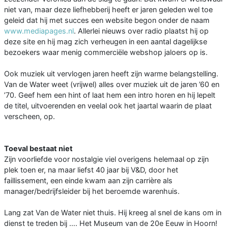
niet van, maar deze liefhebberij heeft er jaren geleden wel toe
geleid dat hij met succes een website begon onder de naam
www.mediapages.nl
. Allerlei nieuws over radio plaatst hij op
deze site en hij mag zich verheugen in een aantal dagelijkse
bezoekers waar menig commerciële webshop jaloers op is.
Ook muziek uit vervlogen jaren heeft zijn warme belangstelling.
Van de Water weet (vrijwel) alles over muziek uit de jaren ’60 en
’70. Geef hem een hint of laat hem een intro horen en hij lepelt
de titel, uitvoerenden en veelal ook het jaartal waarin de plaat
verscheen, op.
Toeval bestaat niet
Zijn voorliefde voor nostalgie viel overigens helemaal op zijn
plek toen er, na maar liefst 40 jaar bij V&D, door het
faillissement, een einde kwam aan zijn carrière als
manager/bedrijfsleider bij het beroemde warenhuis.
Lang zat Van de Water niet thuis. Hij kreeg al snel de kans om in
dienst te treden bij …. Het Museum van de 20e Eeuw in Hoorn!