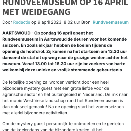
RUNDVEEMUSEUM OP 16 APRIL
MET WEIDEGANG
Door
Redactie
op
9 april 2023, 8:02 uur
Bron:
Rundveemuseum
AARTSWOUD - Op zondag 16 april opent het
Rundveemuseum in Aartswoud de deuren voor het komende
seizoen. En zoals elk jaar hebben de koeien tijdens de
opening de hoofdrol. Zij komen na het startsein om 13.30 uur
dansend de stal uit op weg naar de grazige weiden achter het
museum. Vanaf 13.00 tot 16.30 uur zijn bezoekers van harte
welkom bij deze unieke en vrolijk stemmende gebeurtenis
.
De feitelijke opening zal worden verricht door een heel
bijzondere mystery guest met een grote liefde voor de
agrarische sector en het buitengebied in Nederland. De link naar
het mooie Westfriese landschap rond het Rundveemuseum is
dan ook snel gemaakt! Na de opening start het zomerseizoen
met allerlei bijzondere activiteiten..
Om de mystery guest persoonlijk te ontmoeten en te genieten
van de koeiendans van de bijzondere koeien uit het