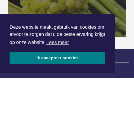
Deze website maakt gebruik van cookies om
ervoor te zorgen dat u de beste ervaring krijgt
op onze website
Lees meer
Ik accepteer cookies
|
Nieuws | Sport | Evenementen
Hoofdvestiging:
van Benthuizenlaan 1
1701 BZ Heerhugowaard
072 8200 600
redactie@xyto.nl
www.xyto.nl