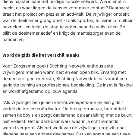
diens naasten naar het huidige sociale netwerk. Wie is er al in
beeld, en waar liggen de kansen voor meer contact? Daarnaast
draait het project om plezier en activiteit. De vrijwilliger ontdekt
wat de deelnemer graag doet -zoals sporten, tuinieren of cultuur
bezoeken- en helpt de stap te zetten naar die activiteiten. Zo
blijft de deelnemer actief en krijgt de mantelzorger even de
handen vrij.
Word de gids die het verschil maakt
Voor Zorgsamer zoekt Stichting Netwerk enthousiaste
vrijwilligers met een warm hart en een open blik. Ervaring met
dementie is geen vereiste; Stichting Netwerk biedt vooraf een
gerichte training en professionele begeleiding. De inzet is flexibel
en wordt afgestemd op jouw agenda.
"Als vrijwilliger ben je een vertrouwenspersoon en een gids,"
vertelt de projectcoördinator. "Je brengt structuur, herontdekt
samen hobby's en zorgt dat iemand de aansluiting met de buurt
niet verliest. Het is dankbaar werk waarin je echt iemands
wereld vergroot. Als het werk van de vrijwilliger erop zit, gaat
diegene naar een andere deelnemer. Dat kan soms na een twee