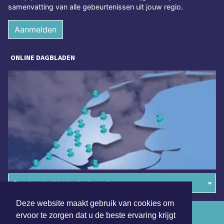
samenvatting van alle gebeurtenissen uit jouw regio.
Aanmelden
ONLINE DAGBLADEN
Overige dagbladen in de regio
Deze website maakt gebruik van cookies om
Algemene voorwaarden
ervoor te zorgen dat u de beste ervaring krijgt