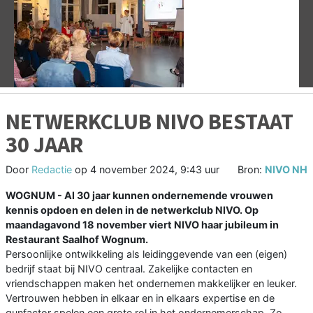
Vorige
V
NETWERKCLUB NIVO BESTAAT
30 JAAR
Door
Redactie
op
4 november 2024, 9:43 uur
Bron:
NIVO NH
WOGNUM - Al 30 jaar kunnen ondernemende vrouwen
kennis opdoen en delen in de netwerkclub NIVO. Op
maandagavond 18 november viert NIVO haar jubileum in
Restaurant Saalhof Wognum.
Persoonlijke ontwikkeling als leidinggevende van een (eigen)
bedrijf staat bij NIVO centraal. Zakelijke contacten en
vriendschappen maken het ondernemen makkelijker en leuker.
Vertrouwen hebben in elkaar en in elkaars expertise en de
gunfactor spelen een grote rol in het ondernemerschap. Zo