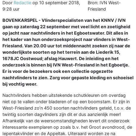
Door
Redactie
op
10 september 2018,
Bron: IVN West-
9:28 uur
Friesland
BOVENKARSPEL - Vlinderspecialisten van het KNNV / IVN
gaan op zaterdag 22 september met veel licht en zoetigheid
op jacht naar nachtvlinders in het Egboetswater. Dit alles in
het kader van hun onderzoeksproject naar vlinders in West-
Friesland. Van 20.00 uur tot middennacht zoeken zij naar de
wonderlijkste soorten op het terrein aan de Liederik 15,
1678JC Oostwoud; afslag Hauwert. De inleiding en het
onderzoek is binnen bij IVN West-Friesland in het Egboetje.
Er is voor de bezoekers ook een collectie opgezette
nachtvlinders te zien. Zorg voor gepaste kleding en schoeisel
bij vochtig weer.
Nachtvlinders hebben uitstekende schutkleuren om overdag
niet op te vallen onder bladeren of op een boomstam. Er zijn in
West-Friesland zo’n 450 soorten nachtvlinders geteld, t.o.v. de
twintig soorten dagvlinders zijn dit er dus aanzienlijk meer!
Afhankelijk van de weersomstandigheden levert dit onderzoek
interessante exemplaren op zoals b.v. het Groot avondrood, de
Iepentakvlinder en de Appeltak. Uiteraard worden ze na