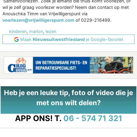
'Samenvoorlezen'. Zoek je iemand die thuis komt voorlezen, of
wil je zelf graag voorlezer worden? Neem dan contact op met
Anouschka Timm van Vrijwilligerspunt via
voorlezen@vrijwilligerspunt.com
of 0229-216499.
kinderen
,
marion
,
lezen
Maak
Nieuwsuitwestfriesland
je Google-favoriet
Heb je een leuke tip, foto of video die je
met ons wilt delen?
APP ONS!
T.
06 - 574 71 321