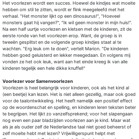
Het voorlezen wordt een succes. Hoewel de kindjes wat moeite
hebben om stil te zitten, wordt er flink meegeleefd met het
verhaal. "Het monster lijkt op een dinosaurus!", "Hoeveel
monsters gaat hij vangen?", "Ik wil geen monster in mijn huis!".
Na een half uurtje voorlezen en kletsen met de kinderen, zit de
eerste ronde van het voorlezen erop. Want, de groep is in
tweeën gesplitst en de volgende groep kindjes staat al te
wachten. "Erg leuk om te doen", vertelt Marion. "De kinderen
hebben goed geluisterd en lekker meegedaan. En volgens mij
vonden ze het ook leuk, want aan het einde kreeg ik van alle
kinderen tegelijk een hele dikke knuffel!"
Voorlezer voor Samenvoorlezen
Voorlezen is heel belangrijk voor kinderen, ook als het kind al
(een beetje) kan lezen. Het is niet alleen gezellig, maar ook goed
voor de taalontwikkeling. Het heeft namelijk een positief effect
op de woordenschat en spelling, en kinderen leren teksten beter
te begrijpen. Het lijkt zo vanzelfsprekend; voor het slapengaan
nog even een paar bladzijden voorlezen aan je kind. Maar wat
als je als ouder zelf de Nederlandse taal niet goed beheerst of
zelf moeite hebt met lezen? Vrijwilligerspunt helpt met