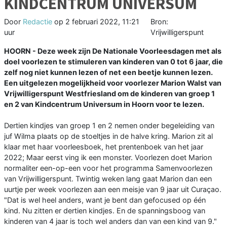
KINDCENTRUM UNIVERSUM
Door
Redactie
op
2 februari 2022, 11:21
Bron:
uur
Vrijwilligerspunt
HOORN - Deze week zijn De Nationale Voorleesdagen met als
doel voorlezen te stimuleren van kinderen van 0 tot 6 jaar, die
zelf nog niet kunnen lezen of net een beetje kunnen lezen.
Een uitgelezen mogelijkheid voor voorlezer Marion Walst van
Vrijwilligerspunt Westfriesland om de kinderen van groep 1
en 2 van Kindcentrum Universum in Hoorn voor te lezen.
Dertien kindjes van groep 1 en 2 nemen onder begeleiding van
juf Wilma plaats op de stoeltjes in de halve kring. Marion zit al
klaar met haar voorleesboek, het prentenboek van het jaar
2022; Maar eerst ving ik een monster. Voorlezen doet Marion
normaliter een-op-een voor het programma Samenvoorlezen
van Vrijwilligerspunt. Twintig weken lang gaat Marion dan een
uurtje per week voorlezen aan een meisje van 9 jaar uit Curaçao.
"Dat is wel heel anders, want je bent dan gefocused op één
kind. Nu zitten er dertien kindjes. En de spanningsboog van
kinderen van 4 jaar is toch wel anders dan van een kind van 9."