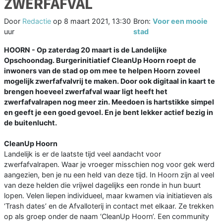
ZWERFAFVAL
Door
Redactie
op
8 maart 2021, 13:30
Bron:
Voor een mooie
uur
stad
HOORN - Op zaterdag 20 maart is de Landelijke
Opschoondag. Burgerinitiatief CleanUp Hoorn roept de
inwoners van de stad op om mee te helpen Hoorn zoveel
mogelijk zwerfafvalvrij te maken. Door ook digitaal in kaart te
brengen hoeveel zwerfafval waar ligt heeft het
zwerfafvalrapen nog meer zin. Meedoen is hartstikke simpel
en geeft je een goed gevoel. En je bent lekker actief bezig in
de buitenlucht.
CleanUp Hoorn
Landelijk is er de laatste tijd veel aandacht voor
zwerfafvalrapen. Waar je vroeger misschien nog voor gek werd
aangezien, ben je nu een held van deze tijd. In Hoorn zijn al veel
van deze helden die vrijwel dagelijks een ronde in hun buurt
lopen. Velen liepen individueel, maar kwamen via initiatieven als
‘Trash dates’ en de Afvalloterij in contact met elkaar. Ze trekken
op als groep onder de naam ‘CleanUp Hoorn’. Een community