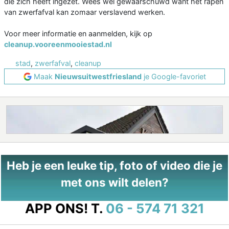
die zich heeft ingezet. Wees wel gewaarschuwd want het rapen
van zwerfafval kan zomaar verslavend werken.
Voor meer informatie en aanmelden, kijk op
cleanup.vooreenmooiestad.nl
stad
,
zwerfafval
,
cleanup
Maak
Nieuwsuitwestfriesland
je Google-favoriet
Heb je een leuke tip, foto of video die je
met ons wilt delen?
APP ONS!
T.
06 - 574 71 321