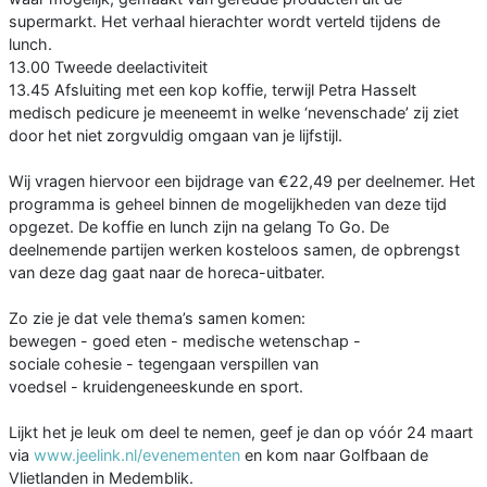
supermarkt. Het verhaal hierachter wordt verteld tijdens de
lunch.
13.00 Tweede deelactiviteit
13.45 Afsluiting met een kop koffie, terwijl Petra Hasselt
medisch pedicure je meeneemt in welke ‘nevenschade’ zij ziet
door het niet zorgvuldig omgaan van je lijfstijl.
Wij vragen hiervoor een bijdrage van €22,49 per deelnemer. Het
programma is geheel binnen de mogelijkheden van deze tijd
opgezet. De koffie en lunch zijn na gelang To Go. De
deelnemende partijen werken kosteloos samen, de opbrengst
van deze dag gaat naar de horeca-uitbater.
Zo zie je dat vele thema’s samen komen:
bewegen - goed eten - medische wetenschap -
sociale cohesie - tegengaan verspillen van
voedsel - kruidengeneeskunde en sport.
Lijkt het je leuk om deel te nemen, geef je dan op vóór 24 maart
via
www.jeelink.nl/evenementen
en kom naar Golfbaan de
Vlietlanden in Medemblik.