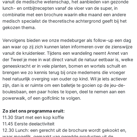
vanuit de medische wetenschap, het aanbieden van gezonde
lunch- en ontbijtrecepten vanaf de vloer van de super, in
combinatie met een brochure waarin elke maand een andere
medisch specialist de theoretische achtergrond geeft bij het
gekozen thema.
Vervolgens bieden we onze medeburger als follow-up een dag
aan waar op zij zich kunnen laten informeren over de zienswijze
vanuit de kruidenleer. Tijdens een wandeling neemt Annet van
der Tweel je mee in wat direct vanuit de natuur eetbaar is, welke
geneeskracht er in vele planten, bomen en wortels schuilt en
brengen we zo kennis terug bij onze medemens die vroeger
heel natuurlijk overging van ouder op kind. Wil je iets actiever
zijn, dan is er ruimte om een balletje te gooien op de jeu-de-
boulesbaan, een paar holes te lopen, deel te nemen aan een
powerwalk, of een golfclinic te volgen.
Zo ziet ons programma eruit:
11.30 Start met een kop koffie
11.45 Eerste deelactiviteit
12.30 Lunch: een gerecht uit de brochure wordt gekookt en,
waar mogelijk, gemaakt van geredde producten uit de