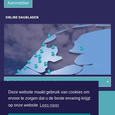
Aanmelden
ONLINE DAGBLADEN
Overige dagbladen in de regio
Deze website maakt gebruik van cookies om
Algemene voorwaarden
ervoor te zorgen dat u de beste ervaring krijgt
op onze website
Lees meer
Disclaimer