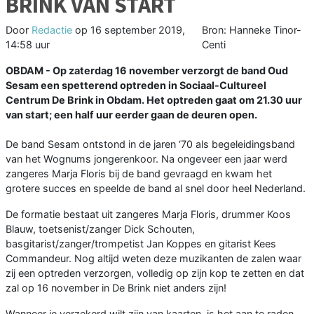
BRINK VAN START
Door
Redactie
op
16 september 2019,
Bron: Hanneke Tinor-
14:58 uur
Centi
OBDAM - Op zaterdag 16 november verzorgt de band Oud
Sesam een spetterend optreden in Sociaal-Cultureel
Centrum De Brink in Obdam. Het optreden gaat om 21.30 uur
van start; een half uur eerder gaan de deuren open.
De band Sesam ontstond in de jaren ‘70 als begeleidingsband
van het Wognums jongerenkoor. Na ongeveer een jaar werd
zangeres Marja Floris bij de band gevraagd en kwam het
grotere succes en speelde de band al snel door heel Nederland.
De formatie bestaat uit zangeres Marja Floris, drummer Koos
Blauw, toetsenist/zanger Dick Schouten,
basgitarist/zanger/trompetist Jan Koppes en gitarist Kees
Commandeur. Nog altijd weten deze muzikanten de zalen waar
zij een optreden verzorgen, volledig op zijn kop te zetten en dat
zal op 16 november in De Brink niet anders zijn!
Wanneer je verzekerd wilt zijn van kaarten, is het aan te raden