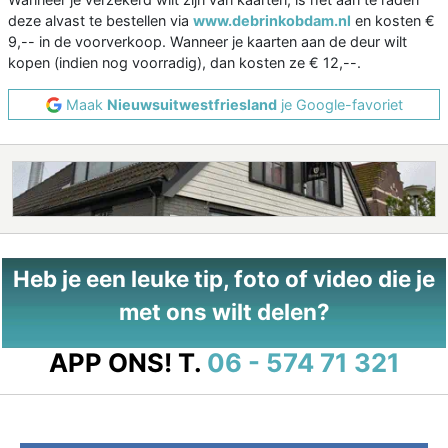
deze alvast te bestellen via
www.debrinkobdam.nl
en kosten €
9,-- in de voorverkoop. Wanneer je kaarten aan de deur wilt
kopen (indien nog voorradig), dan kosten ze € 12,--.
Maak
Nieuwsuitwestfriesland
je Google-favoriet
Heb je een leuke tip, foto of video die je
met ons wilt delen?
APP ONS!
T.
06 - 574 71 321