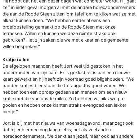
Hij hoopt dat het een dezer dagen wat concreter wordt. Hij gaat
zelf in ieder geval morgen al met de andere horecaondernemers
die aan de Roode Steen zitten 'om tafel' om te kijken wat ze met
elkaar kunnen doen. "We hebben eerder al eens een
proefopstelling gemaakt op de Roode Steen met onze
terrassen. Willen en kunnen we deze ruimte straks ook
gebruiken? Het zijn zaken die we met elkaar en de gemeente
willen bespreken."
Kratje ruilen
De afgelopen maanden heeft Jort veel tijd gestoken in het
onderhouden van zijn café. Er is geklust, er is aan een nieuwe
kaart gewerkt en hij heeft zijn voorraad goed bijgehouden. "We
hadden kratjes bier staan die tot augustus goed waren. We
hebben toen een oproep gedaan aan mensen om een nieuw
kratje met die van ons te ruilen. Zo hoefden wij niks weg te
gooien en hebben onze klanten straks evengoed een lekker
biertje."
Jort is blij met het nieuws van woensdagavond, maar zegt ook
dat hij er hiermee nog lang niet is, net als veel andere
horecaondernemers. "Je denkt aan jezelf, maar ook aan andere