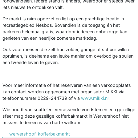
rondwandelen. Iedere stand is anders, waardoor er steeds weer
iets nieuws te ontdekken valt.
De markt is ruim opgezet en ligt op een prachtige locatie in
recreatiegebied Nesbos. Bovendien is de toegang én het
parkeren helemaal gratis, waardoor iedereen onbezorgd kan
genieten van een heerlijke zomerse marktdag.
Ook voor mensen die zelf hun zolder, garage of schuur willen
opruimen, is deelname een leuke manier om overbodige spullen
een tweede leven te geven.
Voor meer informatie of het reserveren van een verkoopplaats
kan contact worden opgenomen met organisator MIKKI via
telefoonnummer 0229-244739 of via
www.mikki.nl
.
Wie houdt van snuffelen, verrassende vondsten en een gezellige
sfeer mag deze gezellige kofferbakmarkt in Wervershoof niet
missen. Iedereen is van harte welkom!
wervershoof
,
kofferbakmarkt