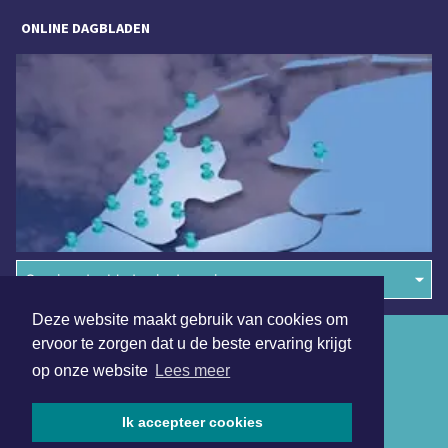
ONLINE DAGBLADEN
Overige dagbladen in de regio
Deze website maakt gebruik van cookies om
Algemene voorwaarden
ervoor te zorgen dat u de beste ervaring krijgt
op onze website
Lees meer
Disclaimer
Privacy Statement
Ik accepteer cookies