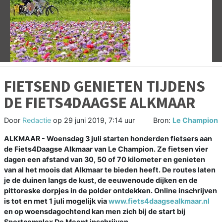
Vorige
V
FIETSEND GENIETEN TIJDENS
DE FIETS4DAAGSE ALKMAAR
Door
Redactie
op
29 juni 2019, 7:14 uur
Bron:
Le Champion
ALKMAAR - Woensdag 3 juli starten honderden fietsers aan
de Fiets4Daagse Alkmaar van Le Champion. Ze fietsen vier
dagen een afstand van 30, 50 of 70 kilometer en genieten
van al het moois dat Alkmaar te bieden heeft. De routes laten
je de duinen langs de kust, de eeuwenoude dijken en de
pittoreske dorpjes in de polder ontdekken. Online inschrijven
is tot en met 1 juli mogelijk via
www.fiets4daagsealkmaar.nl
en op woensdagochtend kan men zich bij de start bij
Sportcomplex De Meent inschrijven.