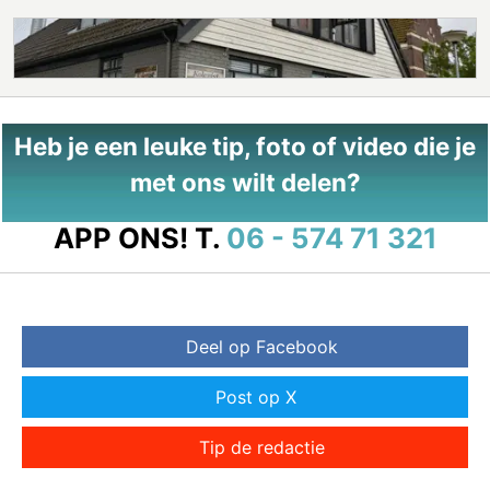
Heb je een leuke tip, foto of video die je
met ons wilt delen?
APP ONS!
T.
06 - 574 71 321
Deel op Facebook
Post op X
Tip de redactie