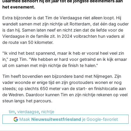
Daarmee behoort hij dit jaar tot de jongste deelnemers aan
het evenement.
Extra bijzonder is dat Tim de Vierdaagse niet alleen loopt. Hij
wandelt samen met zijn nichtje uit Rotterdam, dat één dag ouder
is dan hij. Samen laten neef en nicht zien dat de liefde voor de
Vierdaagse in de familie zit. In 2024 volbrachten hun vaders al
de route van 50 kilometer.
"Ik vind het best spannend, maar ik heb er vooral heel veel zin
in," zegt Tim. "We hebben er hard voor getraind en ik kijk ernaar
uit om samen met mijn nichtje de finish te halen."
Tim heeft bovendien een bijzondere band met Nijmegen. Zijn
vader woonde er enige tijd en zijn grootouders wonen er nog
steeds; op slechts 650 meter van de start- en finishlocatie aan
de Wedren. Daardoor kunnen Tim en zijn nichtje rekenen op veel
steun langs het parcours.
tim
,
vierdaagse
,
nichtje
Maak
Nieuwsuitwestfriesland
je Google-favoriet