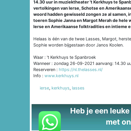
14.30 uur in muziektheater 't Kerkhuys te Spa
vertolkingen van Ierse, Schotse en Amerikaanse
woord hadden gewisseld zongen ze al samen, in
toeren Sophie Janna en Margot Merah de hele w
Ierse en Amerikaanse folktradities en intieme e
Helaas is één van de twee Lasses, Margot, herstel
Sophie worden bijgestaan door Janos Koolen.
Waar : 't Kerkhuys te Spanbroek
Wanneer : zondag 26-09-2021 aanvang: 14.30 uu
Reserveren :
https://nl.thelasses.nl/
Info :
www.kerkhuys.nl
ierse
,
kerkhuys
,
lasses
Heb je een leuke t
met on