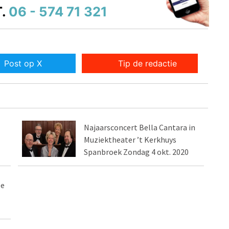
.
06 - 574 71 321
Post op X
Tip de redactie
Najaarsconcert Bella Cantara in
Muziektheater ’t Kerkhuys
Spanbroek Zondag 4 okt. 2020
De