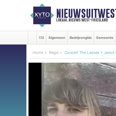
NIEUWSUITWEST
lokaal nieuws west-friesland
112
Algemeen
Bedrijvengids
Gemeente
Home
Regio
Concert The Lasses + Janos K