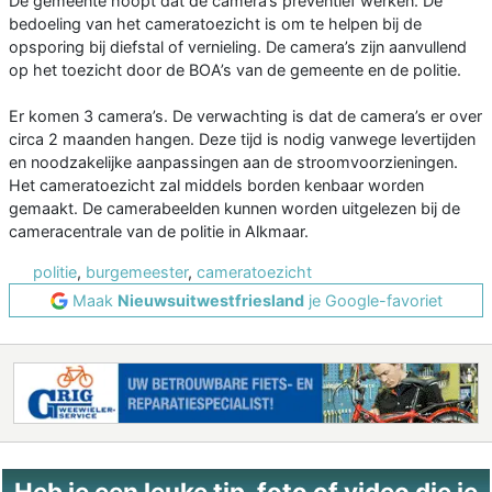
De gemeente hoopt dat de camera’s preventief werken. De
bedoeling van het cameratoezicht is om te helpen bij de
opsporing bij diefstal of vernieling. De camera’s zijn aanvullend
op het toezicht door de BOA’s van de gemeente en de politie.
Er komen 3 camera’s. De verwachting is dat de camera’s er over
circa 2 maanden hangen. Deze tijd is nodig vanwege levertijden
en noodzakelijke aanpassingen aan de stroomvoorzieningen.
Het cameratoezicht zal middels borden kenbaar worden
gemaakt. De camerabeelden kunnen worden uitgelezen bij de
cameracentrale van de politie in Alkmaar.
politie
,
burgemeester
,
cameratoezicht
Maak
Nieuwsuitwestfriesland
je Google-favoriet
Heb je een leuke tip, foto of video die je