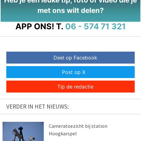
met ons wilt delen?
APP ONS!
T.
06 - 574 71 321
Deel op Facebook
Post op X
Tip de redactie
VERDER IN HET NIEUWS:
Cameratoezicht bij station
Hoogkarspel