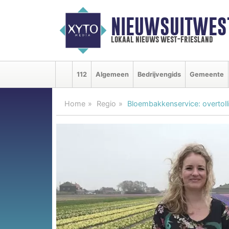
NIEUWSUITWEST
lokaal nieuws west-friesland
112
Algemeen
Bedrijvengids
Gemeente
Home
Regio
Bloembakkenservice: overtoll