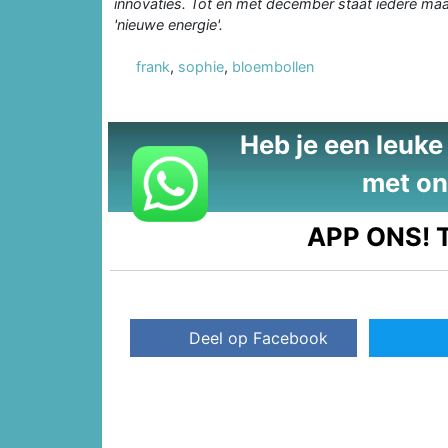
innovaties. Tot en met december staat iedere ma
'nieuwe energie'.
frank
,
sophie
,
bloembollen
Heb je een leuke t
met on
APP ONS!
T
Deel op Facebook