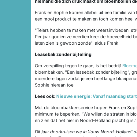
niemand die zich druk maakt om bloembollen d
Frank en Sophie komen allebei uit een familie van 
een mooi product te maken en toch komen heel ve
"Telers hebben te maken met weersinvloeden, st
Per jaar gooien ze veertien keer de hoeveelheid 
laten zien is gewoon zonde", aldus Frank.
Leasebak zonder bijtelling
Om verspilling tegen te gaan, is het bedrijf
Bloem
bloembakken. "Een leasebak zonder bijtelling", 
meerdere lagen zodat je een heel lange bloeiperiod
Sophie hieraan toe.
Lees ook:
Nieuwe energie: Vanaf maandag star
Met de bloembakkenservice hopen Frank en Sophie 
minimum te beperken. "We willen de straten in blo
en zien dat het hier in Noord-Holland prachtig is."
Dit jaar doorkruisen we in 'Jouw Noord-Holland' d