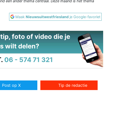
and een ander thema centraal. Deze maand is het thema
Maak
Nieuwsuitwestfriesland
je Google-favoriet
ip, foto of video die je
s wilt delen?
.
06 - 574 71 321
Post op X
Tip de redactie