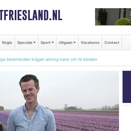
FRIESLAND.NL
Regio
Specials
Sport
Uitgaan
Vacatures
Contact
ige bloembollen krijgen alsnog kans om te bloeien