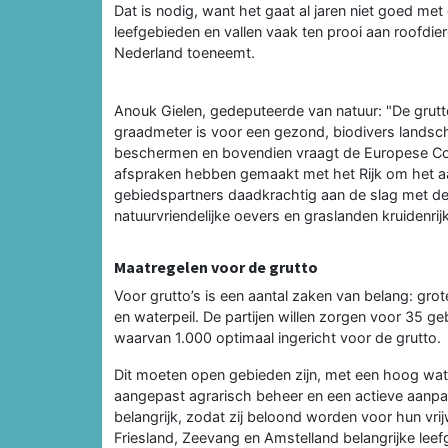
Dat is nodig, want het gaat al jaren niet goed me
leefgebieden en vallen vaak ten prooi aan roofdier
Nederland toeneemt.
Anouk Gielen, gedeputeerde van natuur: "De grutto
graadmeter is voor een gezond, biodivers landsc
beschermen en bovendien vraagt de Europese Co
afspraken hebben gemaakt met het Rijk om het aa
gebiedspartners daadkrachtig aan de slag met de 
natuurvriendelijke oevers en graslanden kruidenrij
Maatregelen voor de grutto
Voor grutto’s is een aantal zaken van belang: gro
en waterpeil. De partijen willen zorgen voor 35 ge
waarvan 1.000 optimaal ingericht voor de grutto.
Dit moeten open gebieden zijn, met een hoog wate
aangepast agrarisch beheer en een actieve aanpak
belangrijk, zodat zij beloond worden voor hun vrij
Friesland, Zeevang en Amstelland belangrijke leef