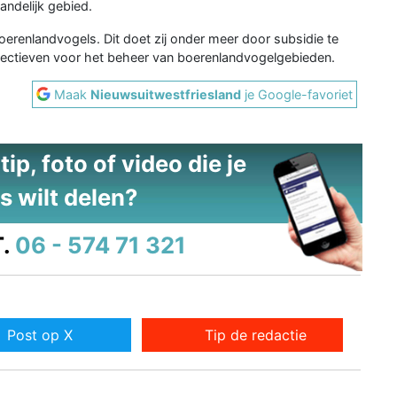
landelijk gebied.
oerenlandvogels. Dit doet zij onder meer door subsidie te
llectieven voor het beheer van boerenlandvogelgebieden.
Maak
Nieuwsuitwestfriesland
je Google-favoriet
ip, foto of video die je
s wilt delen?
.
06 - 574 71 321
Post op X
Tip de redactie