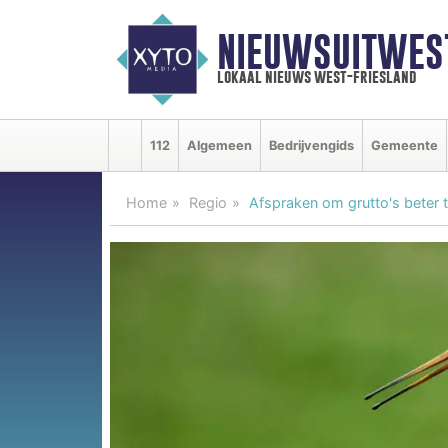
NIEUWSUITWEST
lokaal nieuws west-friesland
112
Algemeen
Bedrijvengids
Gemeente
Home
Regio
Afspraken om grutto's beter