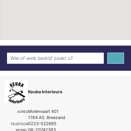
Keuba Interieurs
Molenvaart 401
ADRES
1764 AS Breezand
0223-522665
TELEFOON
06-20742363
MOBIEL