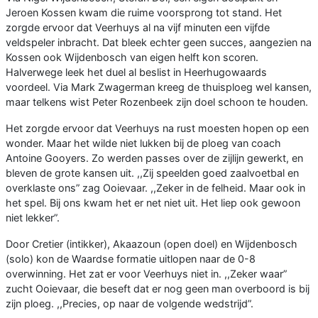
Jeroen Kossen kwam die ruime voorsprong tot stand. Het
zorgde ervoor dat Veerhuys al na vijf minuten een vijfde
veldspeler inbracht. Dat bleek echter geen succes, aangezien na
Kossen ook Wijdenbosch van eigen helft kon scoren.
Halverwege leek het duel al beslist in Heerhugowaards
voordeel. Via Mark Zwagerman kreeg de thuisploeg wel kansen,
maar telkens wist Peter Rozenbeek zijn doel schoon te houden.
Het zorgde ervoor dat Veerhuys na rust moesten hopen op een
wonder. Maar het wilde niet lukken bij de ploeg van coach
Antoine Gooyers. Zo werden passes over de zijlijn gewerkt, en
bleven de grote kansen uit. ,,Zij speelden goed zaalvoetbal en
overklaste ons” zag Ooievaar. ,,Zeker in de felheid. Maar ook in
het spel. Bij ons kwam het er net niet uit. Het liep ook gewoon
niet lekker”.
Door Cretier (intikker), Akaazoun (open doel) en Wijdenbosch
(solo) kon de Waardse formatie uitlopen naar de 0-8
overwinning. Het zat er voor Veerhuys niet in. ,,Zeker waar”
zucht Ooievaar, die beseft dat er nog geen man overboord is bij
zijn ploeg. ,,Precies, op naar de volgende wedstrijd”.