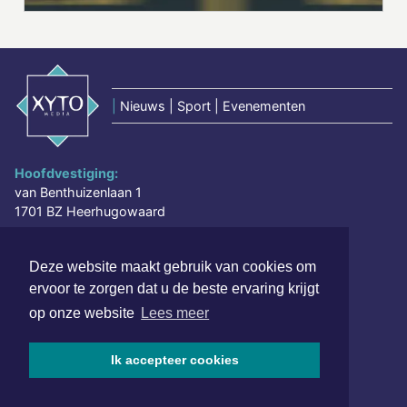
|
Nieuws | Sport | Evenementen
Hoofdvestiging:
van Benthuizenlaan 1
1701 BZ Heerhugowaard
072 8200 600
Deze website maakt gebruik van cookies om
redactie@xyto.nl
ervoor te zorgen dat u de beste ervaring krijgt
www.xyto.nl
op onze website
Lees meer
SOCIAL MEDIA
Ik accepteer cookies
NIEUWSBRIEF AANMELDEN