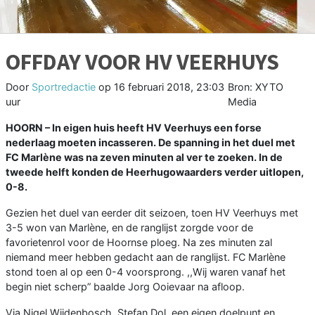
OFFDAY VOOR HV VEERHUYS
Door
Sportredactie
op
16 februari 2018, 23:03
Bron: XYTO
uur
Media
HOORN – In eigen huis heeft HV Veerhuys een forse
nederlaag moeten incasseren. De spanning in het duel met
FC Marlène was na zeven minuten al ver te zoeken. In de
tweede helft konden de Heerhugowaarders verder uitlopen,
0-8.
Gezien het duel van eerder dit seizoen, toen HV Veerhuys met
3-5 won van Marlène, en de ranglijst zorgde voor de
favorietenrol voor de Hoornse ploeg. Na zes minuten zal
niemand meer hebben gedacht aan de ranglijst. FC Marlène
stond toen al op een 0-4 voorsprong. ,,Wij waren vanaf het
begin niet scherp” baalde Jorg Ooievaar na afloop.
Via Nigel Wijdenbosch, Stefan Dol, een eigen doelpunt en