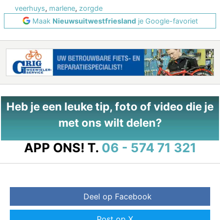
veerhuys
,
marlene
,
zorgde
Maak
Nieuwsuitwestfriesland
je Google-favoriet
Heb je een leuke tip, foto of video die je
met ons wilt delen?
APP ONS!
T.
06 - 574 71 321
Deel op Facebook
Post op X