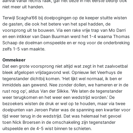
aanval vanaf rechts raak, gaf het deze in het eerste bedrijf ook
niet meer uit handen.
Terwijl Scagha’66 bij doelpogingen op de keeper stuitte wisten
de gasten, die ook het betere van het spel hadden, de
voorsprong uit te bouwen. Via een rake vrije trap van Mo Darri
en een intikker van Daan Buurman werd het 1-4 waarna Thomas
Schaap de doelman omspeelde en er nog voor de onderbreking
zelfs 1-5 van maakte.
Ommekeer
Dat een grote voorsprong niet altijd wat zegt in het zaalvoetbal
bleek afgelopen vrijdagavond wel. Opnieuw liet Veerhuys de
tegenstander dichtbij komen. ‘Het lijkt wel normaal, ik ben er
inmiddels aan gewend. Nee zonder dollen, we hameren er in de
rust nog op’, aldus Van der Slikke. ‘We laten de tegenstander
weer terugkomen en het weer een wedstrijd worden.’ De
bezoekers wisten de druk er wel op te houden, maar via twee
doelpunten van Jeroen Pater was de spanning een kwartier voor
tijd weer terug in de wedstrijd. Dat was helemaal het gevoel
toen Nick Broersen in de omschakeling zijn tegenstander
uitspeelde en de 4-5 wist binnen te schieten.