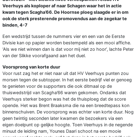
Veerhuys als koploper af naar Schagen waar het in actie
kwam tegen Scagha’66. De Hoornse ploeg slaagde er in om
ook de sterk presterende promovendus aan de zegekar te
binden,
4-7
Een wedstrijd tussen de nummers vier en een van de Eerste
Divisie kan op papier worden bestempeld als een mooi affiche.
‘Als we niet winnen dan is dat voor mij niet zo hoor’, lachte Peter
van der Slikke voorafgaand aan het duel.
Voorsprong van korte duur
Voor rust zag het er niet naar uit dat HV Veerhuys punten zou
morsen tegen de subtopper. In het eerste bedrijf viel er genoeg
te genieten voor de supporters die ook ditmaal op de
thuiswedstrijd van Scagha’66 waren gekomen. Ondanks dat
Veerhuys sterker begon was het de thuisploeg dat de score
opende. Het was Brent Braaksma die na een breedtepass kon
binnenschuiven. De voorsprong was echter van korte duur. Nog
geen twintig seconden later kwamen de bezoekers via een
eigen doelpunt op gelijke hoogte. Toen Veerhuys in de negende
minuut de leiding nam, Younes Daari schoot na een mooie