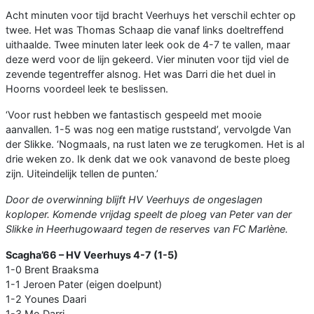
Acht minuten voor tijd bracht Veerhuys het verschil echter op
twee. Het was Thomas Schaap die vanaf links doeltreffend
uithaalde. Twee minuten later leek ook de 4-7 te vallen, maar
deze werd voor de lijn gekeerd. Vier minuten voor tijd viel de
zevende tegentreffer alsnog. Het was Darri die het duel in
Hoorns voordeel leek te beslissen.
‘Voor rust hebben we fantastisch gespeeld met mooie
aanvallen. 1-5 was nog een matige ruststand’, vervolgde Van
der Slikke. ‘Nogmaals, na rust laten we ze terugkomen. Het is al
drie weken zo. Ik denk dat we ook vanavond de beste ploeg
zijn. Uiteindelijk tellen de punten.’
Door de overwinning blijft HV Veerhuys de ongeslagen
koploper. Komende vrijdag speelt de ploeg van Peter van der
Slikke in Heerhugowaard tegen de reserves van FC Marlène.
Scagha’66 – HV Veerhuys
4-7 (1-5)
1-0 Brent Braaksma
1-1 Jeroen Pater (eigen doelpunt)
1-2 Younes Daari
1-3 Mo Darri