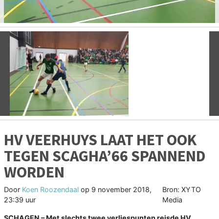
Vorige
V
HV VEERHUYS LAAT HET OOK
TEGEN SCAGHA’66 SPANNEND
WORDEN
Door
Koen Roozendaal
op
9 november 2018,
Bron: XYTO
23:39 uur
Media
SCHAGEN – Met slechts twee verliespunten reisde HV