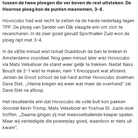
tussen de twee ploegen die ver boven de rest uitsteken. De
Hoornse ploeg kon de punten meenemen, 3-4.
Hovocubo had wat recht te zetten na de harde nederlaag tegen
TPP. De ploeg van Sander van Dijk slaagde erin om zich te
revancheren. In de zeer goed gevuld Sporthallen Zuid won de
ploeg nipt met 3-4.
In de vijfde minuut wist Ismail Ouaddouh de ban te breken in
Amsterdams voordeel. Nog geen minuut later wist Hovocubo
via Mats Velseboer de stand weer gelijk te trekken. Nadat Iliass
Bouzit de 2-1 wist te maken, nam ‘t Knooppunt wat afstand.
Jeroen de Groot schoot de bal hard achter Hovocubo doelman
Dave Stet. ,,Hierna kregen wij weer wat meer de overhand” zei
Dave Stet na afloop.
Het resulteerde erin dat Hovocubo de volle buit kon pakken
doordat Kevin Tromp, Mats Velseboer en Yoshua St. Juste doel
troffen. ,,Daarna gingen zij met meevoetballende keeper spelen.
Maar wij verdedigde die powerplay goed, waardoor er niets uit
kwam”.