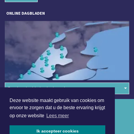
ONLINE DAGBLADEN
Overige dagbladen in de regio
Deze website maakt gebruik van cookies om
Algemene voorwaarden
ervoor te zorgen dat u de beste ervaring krijgt
op onze website
Lees meer
Disclaimer
Privacy Statement
Ik accepteer cookies