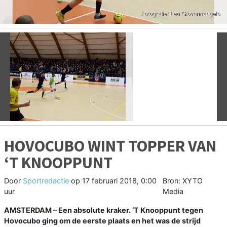
Vorige
V
HOVOCUBO WINT TOPPER VAN
‘T KNOOPPUNT
Door
Sportredactie
op
17 februari 2018, 0:00
Bron: XYTO
uur
Media
AMSTERDAM – Een absolute kraker. ‘T Knooppunt tegen
Hovocubo ging om de eerste plaats en het was de strijd