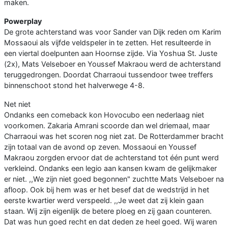
maken.
Powerplay
De grote achterstand was voor Sander van Dijk reden om Karim
Mossaoui als vijfde veldspeler in te zetten. Het resulteerde in
een viertal doelpunten aan Hoornse zijde. Via Yoshua St. Juste
(2x), Mats Velseboer en Youssef Makraou werd de achterstand
teruggedrongen. Doordat Charraoui tussendoor twee treffers
binnenschoot stond het halverwege 4-8.
Net niet
Ondanks een comeback kon Hovocubo een nederlaag niet
voorkomen. Zakaria Amrani scoorde dan wel driemaal, maar
Charraoui was het scoren nog niet zat. De Rotterdammer bracht
zijn totaal van de avond op zeven. Mossaoui en Youssef
Makraou zorgden ervoor dat de achterstand tot één punt werd
verkleind. Ondanks een legio aan kansen kwam de gelijkmaker
er niet. ,,We zijn niet goed begonnen" zuchtte Mats Velseboer na
afloop. Ook bij hem was er het besef dat de wedstrijd in het
eerste kwartier werd verspeeld. ,,Je weet dat zij klein gaan
staan. Wij zijn eigenlijk de betere ploeg en zij gaan counteren.
Dat was hun goed recht en dat deden ze heel goed. Wij waren