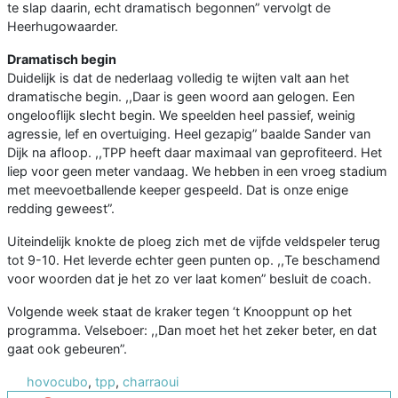
te slap daarin, echt dramatisch begonnen” vervolgt de
Heerhugowaarder.
Dramatisch begin
Duidelijk is dat de nederlaag volledig te wijten valt aan het
dramatische begin. ,,Daar is geen woord aan gelogen. Een
ongelooflijk slecht begin. We speelden heel passief, weinig
agressie, lef en overtuiging. Heel gezapig” baalde Sander van
Dijk na afloop. ,,TPP heeft daar maximaal van geprofiteerd. Het
liep voor geen meter vandaag. We hebben in een vroeg stadium
met meevoetballende keeper gespeeld. Dat is onze enige
redding geweest”.
Uiteindelijk knokte de ploeg zich met de vijfde veldspeler terug
tot 9-10. Het leverde echter geen punten op. ,,Te beschamend
voor woorden dat je het zo ver laat komen” besluit de coach.
Volgende week staat de kraker tegen ‘t Knooppunt op het
programma. Velseboer: ,,Dan moet het het zeker beter, en dat
gaat ook gebeuren”.
hovocubo
,
tpp
,
charraoui