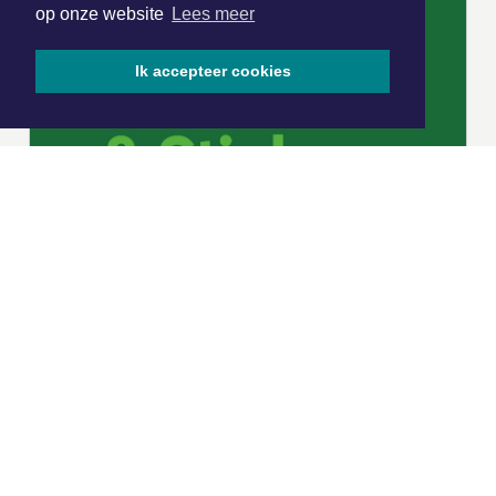
op onze website
Lees meer
Ik accepteer cookies
|
Nieuws | Sport | Evenementen
Hoofdvestiging:
van Benthuizenlaan 1
1701 BZ Heerhugowaard