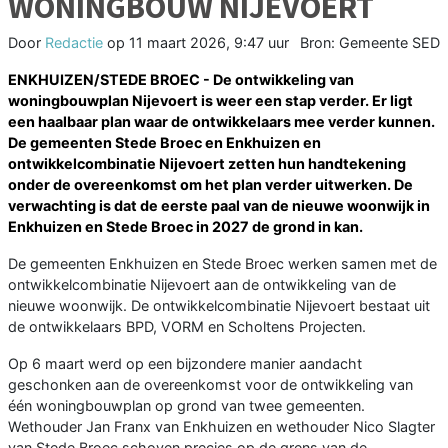
WONINGBOUW NIJEVOERT
Door
Redactie
op
11 maart 2026, 9:47 uur
Bron: Gemeente SED
ENKHUIZEN/STEDE BROEC - De ontwikkeling van
woningbouwplan Nijevoert is weer een stap verder. Er ligt
een haalbaar plan waar de ontwikkelaars mee verder kunnen.
De gemeenten Stede Broec en Enkhuizen en
ontwikkelcombinatie Nijevoert zetten hun handtekening
onder de overeenkomst om het plan verder uitwerken. De
verwachting is dat de eerste paal van de nieuwe woonwijk in
Enkhuizen en Stede Broec in 2027 de grond in kan.
De gemeenten Enkhuizen en Stede Broec werken samen met de
ontwikkelcombinatie Nijevoert aan de ontwikkeling van de
nieuwe woonwijk. De ontwikkelcombinatie Nijevoert bestaat uit
de ontwikkelaars BPD, VORM en Scholtens Projecten.
Op 6 maart werd op een bijzondere manier aandacht
geschonken aan de overeenkomst voor de ontwikkeling van
één woningbouwplan op grond van twee gemeenten.
Wethouder Jan Franx van Enkhuizen en wethouder Nico Slagter
van Stede Broec schoven precies op de grens van de