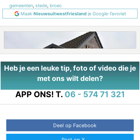
gemeenten
,
stede
,
broec
Maak
Nieuwsuitwestfriesland
je Google-favoriet
Heb je een leuke tip, foto of video die je
met ons wilt delen?
APP ONS!
T.
06 - 574 71 321
Deel op Facebook
Post op X