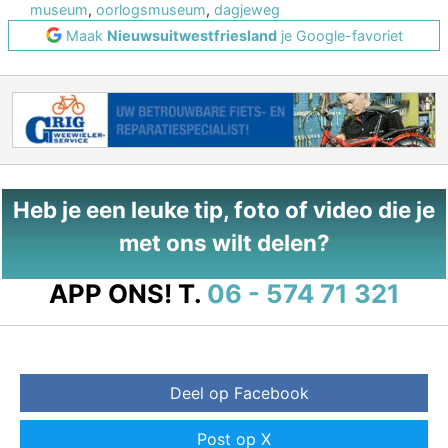
museum
,
oorlogsmuseum
,
dagjeweg
Maak
Nieuwsuitwestfriesland
je Google-favoriet
Heb je een leuke tip, foto of video die je
met ons wilt delen?
APP ONS!
T.
06 - 574 71 321
Deel op Facebook
Post op X