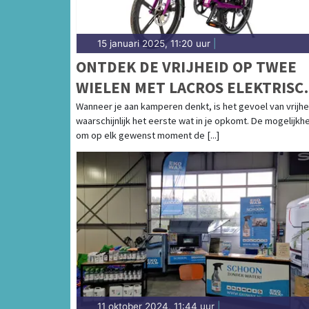
15 januari 2025, 11:20 uur
|
ONTDEK DE VRIJHEID OP TWEE
WIELEN MET LACROS ELEKTRISC
VOUWFIETSEN
Wanneer je aan kamperen denkt, is het gevoel van vrijhe
waarschijnlijk het eerste wat in je opkomt. De mogelijkh
om op elk gewenst moment de [...]
11 oktober 2024, 11:44 uur
|