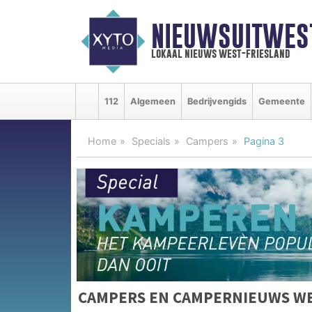
NIEUWSUITWEST
lokaal nieuws west-friesland
112
Algemeen
Bedrijvengids
Gemeente
Home
Specials
Campers
Pagina 3
CAMPERS EN CAMPERNIEUWS WE