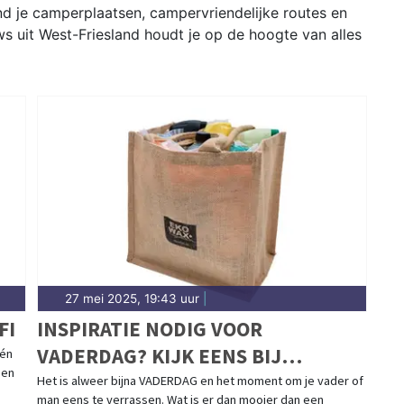
nd je camperplaatsen, campervriendelijke routes en
ws uit West-Friesland houdt je op de hoogte van alles
27 mei 2025, 19:43 uur
|
FI
INSPIRATIE NODIG VOOR
VADERDAG? KIJK EENS BIJ
één
een
EKOWAX!
Het is alweer bijna VADERDAG en het moment om je vader of
man eens te verrassen. Wat is er dan mooier dan een