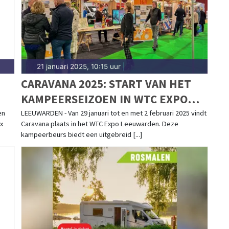
21 januari 2025, 10:15 uur
|
CARAVANA 2025: START VAN HET
KAMPEERSEIZOEN IN WTC EXPO
LEEUWARDEN
en
LEEUWARDEN - Van 29 januari tot en met 2 februari 2025 vindt
x
Caravana plaats in het WTC Expo Leeuwarden. Deze
kampeerbeurs biedt een uitgebreid [...]