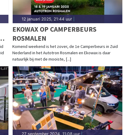
12 januari 2025, 21:44 uur
|
EKOWAX OP CAMPERBEURS
HE
ROSMALEN
id
Komend weekend is het zover, de 1e Camperbeurs in Zuid
eid
Nederland in het Autotron Rosmalen en Ekowax is daar
natuurlijk bij met de mooiste, [...]
27 september 2024, 11:08 uur
|