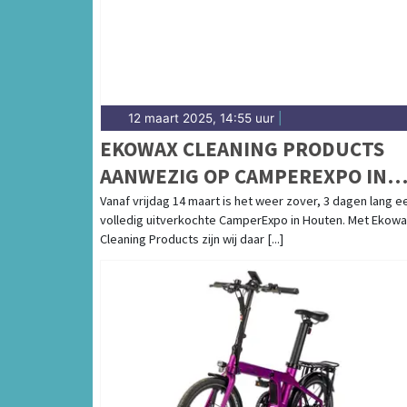
12 maart 2025, 14:55 uur
|
EKOWAX CLEANING PRODUCTS
AANWEZIG OP CAMPEREXPO IN
HOUTEN
Vanaf vrijdag 14 maart is het weer zover, 3 dagen lang e
volledig uitverkochte CamperExpo in Houten. Met Ekowa
Cleaning Products zijn wij daar [...]