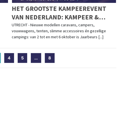
HET GROOTSTE KAMPEEREVENT
VAN NEDERLAND: KAMPEER &
CARAVAN JAARBEURS
UTRECHT - Nieuwe modellen caravans, campers,
vouwwagens, tenten, slimme accessoires én gezellige
campings: van 2 tot en met 6 oktober is Jaarbeurs [...]
current)
4
5
...
8