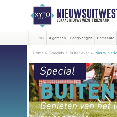
NIEUWSUITWEST
lokaal nieuws west-friesland
112
Algemeen
Bedrijvengids
Gemeente
Home
Specials
Buitenleven
Nieuw platfo