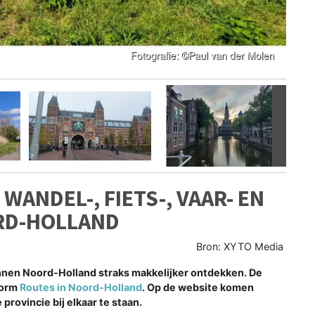
Volgen
ANDEL-, FIETS-, VAAR- EN
RD-HOLLAND
Bron: XYTO Media
en Noord-Holland straks makkelijker ontdekken. De
form
Routes in Noord-Holland
. Op de website komen
 provincie bij elkaar te staan.