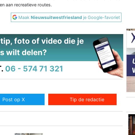
n aan recreatieve routes.
Maak
Nieuwsuitwestfriesland
je Google-favoriet
ip, foto of video die je
s wilt delen?
.
06 - 574 71 321
Post op X
Tip de redactie