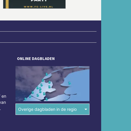
ONLINE DAGBLADEN
f en
van
.
Overige dagbladen in de regio