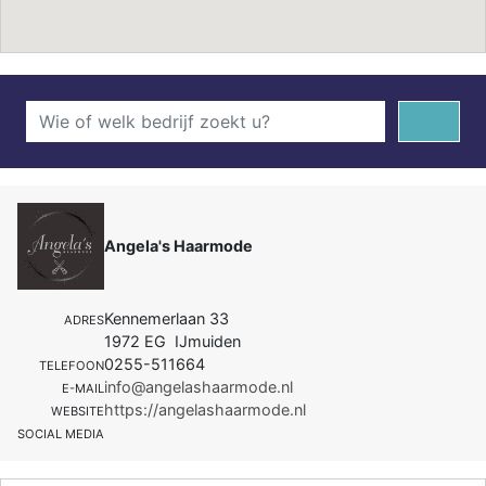
Angela's Haarmode
Kennemerlaan 33
ADRES
1972 EG IJmuiden
0255-511664
TELEFOON
info@angelashaarmode.nl
E-MAIL
https://angelashaarmode.nl
WEBSITE
SOCIAL MEDIA