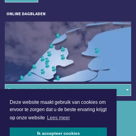
ONLINE DAGBLADEN
Overige dagbladen in de regio
Deze website maakt gebruik van cookies om
Algemene voorwaarden
ervoor te zorgen dat u de beste ervaring krijgt
op onze website
Lees meer
Disclaimer
Privacy Statement
Ik accepteer cookies