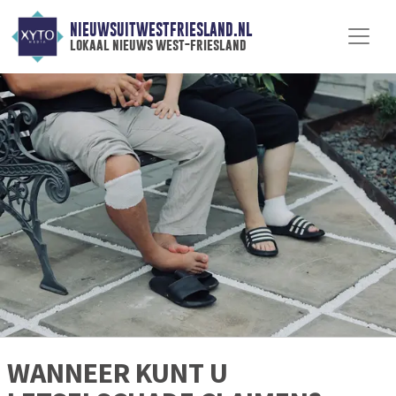
NIEUWSUITWESTFRIESLAND.NL
lokaal nieuws west-friesland
WANNEER KUNT U