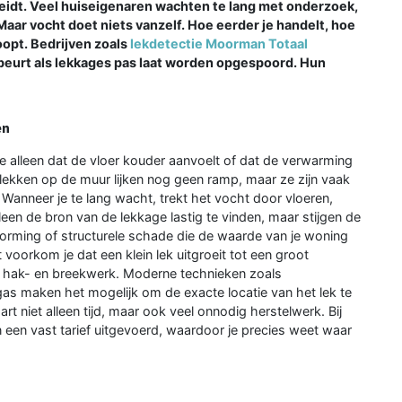
reidt. Veel huiseigenaren wachten te lang met onderzoek,
aar vocht doet niets vanzelf. Hoe eerder je handelt, hoe
oopt. Bedrijven zoals
lekdetectie Moorman Totaal
ebeurt als lekkages pas laat worden opgespoord. Hun
en
e alleen dat de vloer kouder aanvoelt of dat de verwarming
 plekken op de muur lijken nog geen ramp, maar ze zijn vaak
Wanneer je te lang wacht, trekt het vocht door vloeren,
leen de bron van de lekkage lastig te vinden, maar stijgen de
orming of structurele schade die de waarde van je woning
 voorkom je dat een klein lek uitgroeit tot een groot
r hak- en breekwerk. Moderne technieken zoals
gas maken het mogelijk om de exacte locatie van het lek te
t niet alleen tijd, maar ook veel onnodig herstelwerk. Bij
een vast tarief uitgevoerd, waardoor je precies weet waar