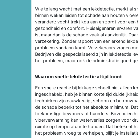
Wie te lang wacht met een lekdetectie, merkt al 
binnen weken leiden tot schade aan houten vloeren,
verandert: vocht trekt kou aan en zorgt voor een
gezondheid en comfort. Huiseigenaren ervaren vaa
is, maar dan is de schade vaak al aanzienlijk. Da
verzekering. Zonder rapport van een erkend lekdet
probleem vandaan komt. Verzekeraars vragen mee
Bedrijven die gespecialiseerd zijn in lekdetectie 
het probleem, maar ook de administratie goed ge
Waarom snelle lekdetectie altijd loont
Een snelle reactie bij lekkage scheelt niet alleen
ingeschakeld, heb je binnen korte tijd duidelijkh
technieken zijn nauwkeurig, schoon en betrouwbaar
de schade beperkt tot het absolute minimum. Dat i
toekomstige bewoners of huurders. Bovendien help
vloerverwarming kan waterverlies zorgen voor d
ruimte op temperatuur te houden. Dat betekent h
het probleem vroeg te verhelpen, blijft je installat