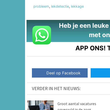
probleem
,
lekdetectie
,
lekkage
Heb je een leuke t
met on
APP ONS!
T
Deel op Facebook
VERDER IN HET NIEUWS:
Groot aantal vacatures
onvervuld in de zorg