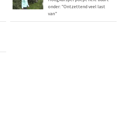
onder: "Ontzettend veel last
van"