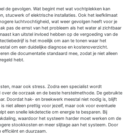
snel de gevolgen. Wat begint met wat vochtplekken kan
 stucwerk of elektrische installaties. Ook het leefklimaat
 hogere luchtvochtigheid, wat weer gevolgen heeft voor je
k pas de ernst van het probleem als het water al zichtbaar
arnaast kan uitstel invloed hebben op de vergoeding van de
ectiebedrijf is het moeilijk om aan te tonen waar het
stal om een duidelijke diagnose en kostenoverzicht.
leveren die documentatie standaard mee, zodat je niet alleen
regeld hebt.
 kosten, maar ook stress. Zodra een specialist wordt
eid over de oorzaak en de beste herstelmethode. De gebruikte
. Doordat hak- en breekwerk meestal niet nodig is, blijft
s niet alleen prettig voor jezelf, maar ook voor eventuele
t een snelle lekdetectie om energie te besparen. Bij
rukdaling, waardoor het systeem harder moet werken om de
ogere stookkosten en meer slijtage aan het systeem. Door
ie efficiënt en duurzaam.