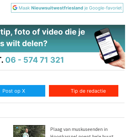
Maak
Nieuwsuitwestfriesland
je Google-favoriet
ip, foto of video die je
s wilt delen?
.
06 - 574 71 321
Post op X
Tip de redactie
Plaag van muskuseenden in
Hoogkarspel poept hele buurt