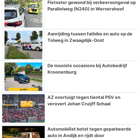
Fietsster gewond bij verkeersongeval op
Parallelweg (N240) in Wervershoof
Aanrijding tussen fatbike en auto op de
Tolweg in Zwaagdijk-Oost
De mooiste occasions bij Autobedrijf
Kroonenburg
AZ overtuigt tegen tiental PSV en
verovert Johan Cruijff Schaal
Automobilist botst tegen geparkeerde
auto in Andijk en rijdt door