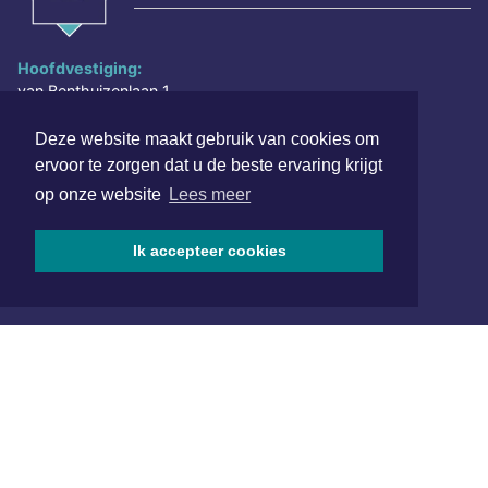
Hoofdvestiging:
van Benthuizenlaan 1
1701 BZ Heerhugowaard
Deze website maakt gebruik van cookies om
072 8200 600
ervoor te zorgen dat u de beste ervaring krijgt
redactie@xyto.nl
op onze website
Lees meer
www.xyto.nl
SOCIAL MEDIA
Ik accepteer cookies
NIEUWSBRIEF AANMELDEN
Schrijf je in voor onze nieuwsbrief en krijg wekelijks een
samenvatting van alle gebeurtenissen uit jouw regio.
Aanmelden