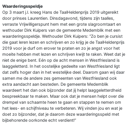
Waarderingsspeldje
Op 3 maart j.l. kreeg Hans de TaalHeldenprijs 2019 uitgereikt
door prinses Laurentien. Dinsdagavond, tijdens zijn taalles,
verraste Vrijwilligerspunt hem met een grote slagroomtaart en
wethouder Dirk Kuipers van de gemeente Medemblik met een
waarderingsspeldje. Wethouder Dirk Kuipers: “Zo ben je cursist
die gaat leren lezen en schrijven en zo krijg je de TaalHeldenprijs
2019 voor je durf om erover te praten en zo je angst voor het
moeite hebben met lezen en schrijven kwijt te raken. Weet dat je
niet de enige bent. Eén op de acht mensen in Westfriesland is
laaggeletterd. In het oostelijke gedeelte van Westfriesland ligt
dat zelfs hoger dan in het westelijke deel. Daarom gaan wij daar
samen me de andere zes gemeenten van Westfriesland ook
extra aandacht aan besteden. De gemeente Medemblik
waardeert het dan ook bijzonder dat jij helpt laaggeletterdheid
bespreekbaar te maken. Maar ook dat je mensen helpt over die
drempel van schaamte heen te gaan en stappen te nemen om
het lees- en schijfniveau te verbeteren. Wij vinden jou en wat je
doet zo bijzonder, dat je daarom deze waarderingsspeld met
bijbehorende oorkonde echt verdient!”