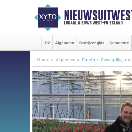
NIEUWSUITWEST
lokaal nieuws west-friesland
112
Algemeen
Bedrijvengids
Gemeente
Home
Algemeen
Proeftuin Zwaagdijk, tro