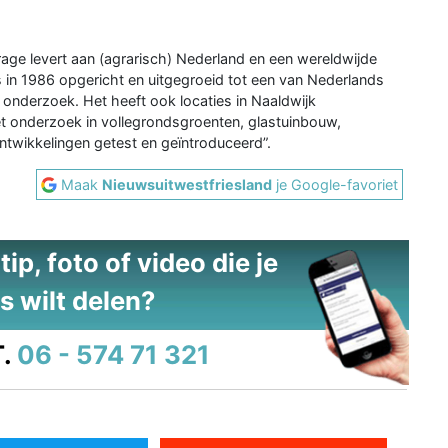
drage levert aan (agrarisch) Nederland en een wereldwijde
is in 1986 opgericht en uitgegroeid tot een van Nederlands
h onderzoek. Het heeft ook locaties in Naaldwijk
t onderzoek in vollegrondsgroenten, glastuinbouw,
twikkelingen getest en geïntroduceerd”.
Maak
Nieuwsuitwestfriesland
je Google-favoriet
ip, foto of video die je
s wilt delen?
.
06 - 574 71 321