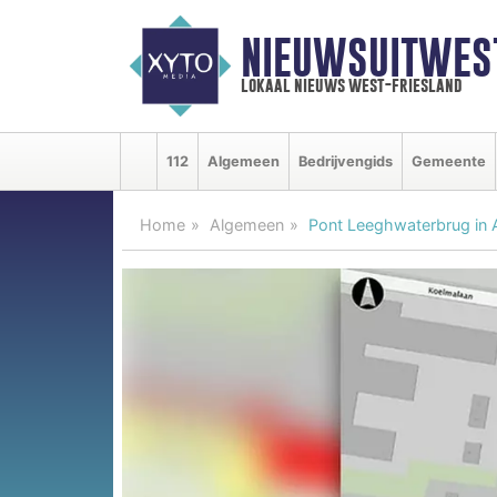
NIEUWSUITWEST
lokaal nieuws west-friesland
112
Algemeen
Bedrijvengids
Gemeente
Home
Algemeen
Pont Leeghwaterbrug in A