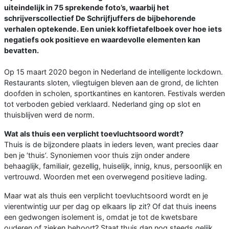
uiteindelijk in 75 sprekende foto’s, waarbij het
schrijverscollectief De Schrijfjuffers de bijbehorende
verhalen optekende. Een uniek koffietafelboek over hoe iets
negatiefs ook positieve en waardevolle elementen kan
bevatten.
Op 15 maart 2020 begon in Nederland de intelligente lockdown.
Restaurants sloten, vliegtuigen bleven aan de grond, de lichten
doofden in scholen, sportkantines en kantoren. Festivals werden
tot verboden gebied verklaard. Nederland ging op slot en
thuisblijven werd de norm.
Wat als thuis een verplicht toevluchtsoord wordt?
Thuis is de bijzondere plaats in ieders leven, want precies daar
ben je ‘thuis’. Synoniemen voor thuis zijn onder andere
behaaglijk, familiair, gezellig, huiselijk, innig, knus, persoonlijk en
vertrouwd. Woorden met een overwegend positieve lading.
Maar wat als thuis een verplicht toevluchtsoord wordt en je
vierentwintig uur per dag op elkaars lip zit? Of dat thuis ineens
een gedwongen isolement is, omdat je tot de kwetsbare
ouderen of zieken behoort? Staat thuis dan nog steeds gelijk