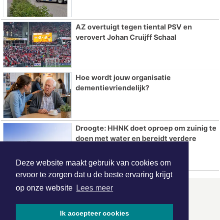
AZ overtuigt tegen tiental PSV en
verovert Johan Cruijff Schaal
Hoe wordt jouw organisatie
dementievriendelijk?
Droogte: HHNK doet oproep om zuinig te
doen met water en bereidt verdere
maatregelen voor
Deze website maakt gebruik van cookies om
ervoor te zorgen dat u de beste ervaring krijgt
op onze website
Lees meer
ONZE
PARTNERS
Ik accepteer cookies