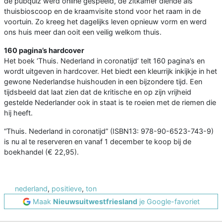
de pubquiz werd online gespeeld, de zitkamer diende als
thuisbioscoop en de kraamvisite stond voor het raam in de
voortuin. Zo kreeg het dagelijks leven opnieuw vorm en werd
ons huis meer dan ooit een veilig welkom thuis.
160 pagina’s hardcover
Het boek ‘Thuis. Nederland in coronatijd’ telt 160 pagina’s en
wordt uitgeven in hardcover. Het biedt een kleurrijk inkijkje in het
gewone Nederlandse huishouden in een bijzondere tijd. Een
tijdsbeeld dat laat zien dat de kritische en op zijn vrijheid
gestelde Nederlander ook in staat is te roeien met de riemen die
hij heeft.
“Thuis. Nederland in coronatijd” (ISBN13: 978-90-6523-743-9)
is nu al te reserveren en vanaf 1 december te koop bij de
boekhandel (€ 22,95).
nederland
,
positieve
,
ton
Maak
Nieuwsuitwestfriesland
je Google-favoriet