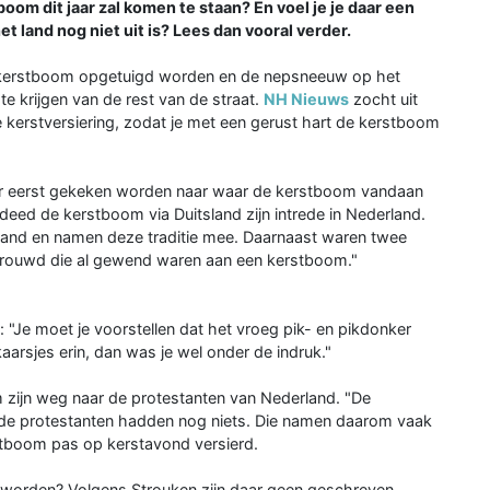
boom dit jaar zal komen te staan? En voel je je daar een
 land nog niet uit is? Lees dan vooral verder.
e kerstboom opgetuigd worden en de nepsneeuw op het
 krijgen van de rest van de straat.
NH Nieuws
zocht uit
e kerstversiering, zodat je met een gerust hart de kerstboom
er eerst gekeken worden naar waar de kerstboom vandaan
deed de kerstboom via Duitsland zijn intrede in Nederland.
and en namen deze traditie mee. Daarnaast waren twee
trouwd die al gewend waren aan een kerstboom."
"Je moet je voorstellen dat het vroeg pik- en pikdonker
arsjes erin, dan was je wel onder de indruk."
zijn weg naar de protestanten van Nederland. "De
t, de protestanten hadden nog niets. Die namen daarom vaak
stboom pas op kerstavond versierd.
orden? Volgens Strouken zijn daar geen geschreven