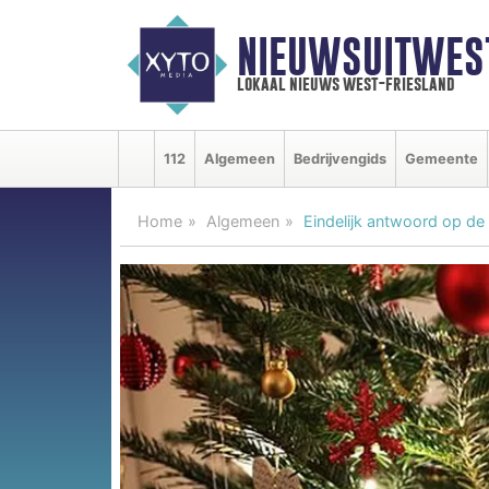
NIEUWSUITWEST
lokaal nieuws west-friesland
112
Algemeen
Bedrijvengids
Gemeente
Home
Algemeen
Eindelijk antwoord op d