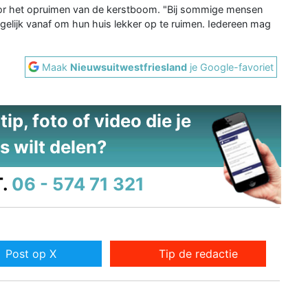
voor het opruimen van de kerstboom. "Bij sommige mensen
mogelijk vanaf om hun huis lekker op te ruimen. Iedereen mag
Maak
Nieuwsuitwestfriesland
je Google-favoriet
ip, foto of video die je
s wilt delen?
.
06 - 574 71 321
Post op X
Tip de redactie