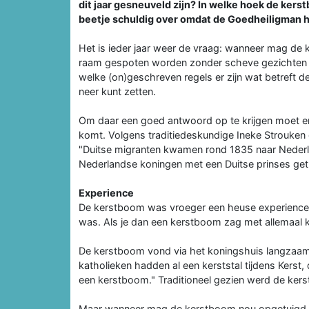
dit jaar gesneuveld zijn? In welke hoek de kerst
beetje schuldig over omdat de Goedheiligman het
Het is ieder jaar weer de vraag: wanneer mag d
raam gespoten worden zonder scheve gezichten te
welke (on)geschreven regels er zijn wat betreft d
neer kunt zetten.
Om daar een goed antwoord op te krijgen moet 
komt. Volgens traditiedeskundige Ineke Strouken 
"Duitse migranten kwamen rond 1835 naar Nederl
Nederlandse koningen met een Duitse prinses ge
Experience
De kerstboom was vroeger een heuse experience: 
was. Als je dan een kerstboom zag met allemaal ka
De kerstboom vond via het koningshuis langzaam 
katholieken hadden al een kerststal tijdens Kers
een kerstboom." Traditioneel gezien werd de ker
Maar wanneer mag de kerstboom nou opgetuigd w