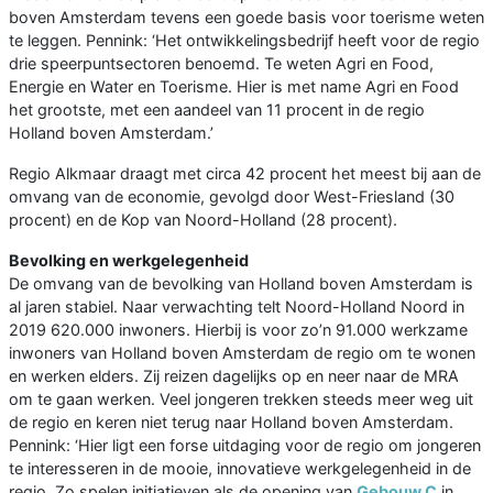
boven Amsterdam tevens een goede basis voor toerisme weten
te leggen. Pennink: ‘Het ontwikkelingsbedrijf heeft voor de regio
drie speerpuntsectoren benoemd. Te weten Agri en Food,
Energie en Water en Toerisme. Hier is met name Agri en Food
het grootste, met een aandeel van 11 procent in de regio
Holland boven Amsterdam.’
Regio Alkmaar draagt met circa 42 procent het meest bij aan de
omvang van de economie, gevolgd door West-Friesland (30
procent) en de Kop van Noord-Holland (28 procent).
Bevolking en werkgelegenheid
De omvang van de bevolking van Holland boven Amsterdam is
al jaren stabiel. Naar verwachting telt Noord-Holland Noord in
2019 620.000 inwoners. Hierbij is voor zo’n 91.000 werkzame
inwoners van Holland boven Amsterdam de regio om te wonen
en werken elders. Zij reizen dagelijks op en neer naar de MRA
om te gaan werken. Veel jongeren trekken steeds meer weg uit
de regio en keren niet terug naar Holland boven Amsterdam.
Pennink: ‘Hier ligt een forse uitdaging voor de regio om jongeren
te interesseren in de mooie, innovatieve werkgelegenheid in de
regio. Zo spelen initiatieven als de opening van
Gebouw C
in