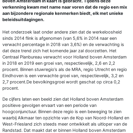
boven Amsterdam in kaart is gebracht. Tijdens deze
verkenning kwam met name naar voren dat de regio een mix
aan bijzondere regionale kenmerken biedt, elk met unieke
beleidsuitdagingen.
Het onderzoek laat onder andere zien dat de werkeloosheid
sinds 2014 flink is afgenomen (van 5,6% in 2014 naar een
verwacht percentage in 2018 van 3,6%) en de verwachting is
dat deze trend zich het komende jaar zal doorzetten. Het
Centraal Planbureau verwacht voor Holland boven Amsterdam
in 2018 en 2019 een groei van, respectievelijk, 2,6 en 2,2
procent. Binnen stuwregio’s als de MRA, regio Utrecht en regio
Eindhoven is een verwachte groei van, respectievelijk, 3,2 en
2,7 procent.De bevolkingsgroei wordt geschat op circa 0,2
procent.
De cijfers laten een beeld zien dat Holland boven Amsterdam
positieve gevolgen ervaart van een periode van
hoogconjunctuur. Binnen deze regio is een beweging te zien
waarbij Alkmaar ten opzichte van de Kop van Noord-Holland en
West-Friesland zich steeds meer ontwikkelt als uitloper van de
Randstad. Dat maakt dat er binnen Holland boven Amsterdam