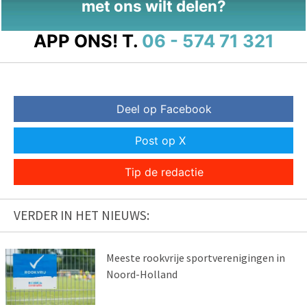
met ons wilt delen?
APP ONS!
T.
06 - 574 71 321
Deel op Facebook
Post op X
Tip de redactie
VERDER IN HET NIEUWS:
Meeste rookvrije sportverenigingen in
Noord-Holland