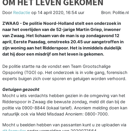
OM HET LEVEN GEKOMEN
Door
Redactie
op
14 april 2020, 16:54 uur
Bron: Politie.nl
ZWAAG - De politie Noord-Holland stelt een onderzoek in
naar het overlijden van de 52-jarige Martin Griep, inwoner
van Zwaag. Het lichaam van de man is op zondagavond 12
april, Eerste Paasdag, omstreeks 20.45 uur aangetroffen in
zijn woning aan het Ridderspoor. Het is inmiddels duidelijk
dat hij door een misdrijf om het leven is gekomen.
De politie startte na de vondst een Team Grootschalige
Opsporing (TGO) op. Het onderzoek is in volle gang, forensisch
experts buigen zich over sporen en getuigen worden verhoord.
Getuigen gezocht
Mocht u iets verdachts hebben gezien in de omgeving van het
Ridderspoor in Zwaag die bewuste zondag, meld dit dan bij de
politie via 0900-8844 (lokaal tarief). Anoniem melding doen kan
natuurlijk ook via Meld Misdaad Anoniem: 0800-7000.
Mocht u beelden hebben van passanten kunt u ze uploaden via
dit formulier
onder vermelding van 2020072564.